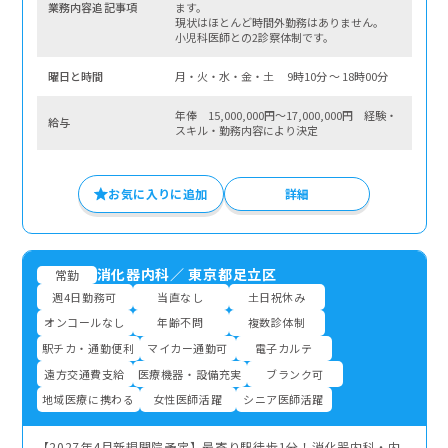
業務内容追記事項
ます。
現状はほとんど時間外勤務はありません。
小児科医師との2診察体制です。
曜⽇と時間
月・火・水・金・土 9時10分 〜 18時00分
年俸 15,000,000円～17,000,000円 経験・
給与
スキル・勤務内容により決定
お気に入りに追加
詳細
消化器内科
／
東京都足立区
常勤
週4日勤務可
当直なし
土日祝休み
オンコールなし
年齢不問
複数診体制
駅チカ・通勤便利
マイカー通勤可
電子カルテ
遠方交通費支給
医療機器・設備充実
ブランク可
地域医療に携わる
女性医師活躍
シニア医師活躍
【2027年4月新規開院予定】最寄り駅徒歩1分！消化器内科・内