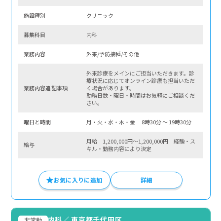
施設種別
クリニック
募集科⽬
内科
業務内容
外来/予防接種/その他
外来診療をメインにご担当いただきます。診
療状況に応じてオンライン診療も担当いただ
業務内容追記事項
く場合があります。
勤務日数・曜日・時間はお気軽にご相談くだ
さい。
曜⽇と時間
月・火・水・木・金 8時30分 〜 19時30分
月給 1,200,000円～1,200,000円 経験・ス
給与
キル・勤務内容により決定
お気に入りに追加
詳細
内科
／
東京都千代田区
非常勤