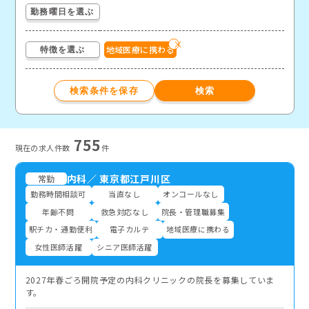
勤務曜日を選ぶ
地域医療に携わる
特徴を選ぶ
755
現在の求⼈件数
件
内科
／
東京都江戸川区
常勤
勤務時間相談可
当直なし
オンコールなし
年齢不問
救急対応なし
院長・管理職募集
駅チカ・通勤便利
電子カルテ
地域医療に携わる
女性医師活躍
シニア医師活躍
2027年春ごろ開院予定の内科クリニックの院長を募集していま
す。