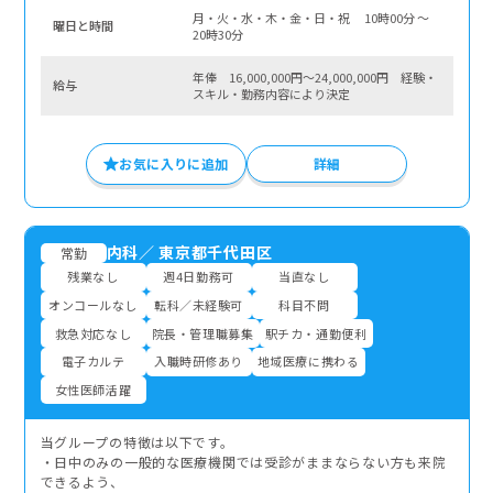
月・火・水・木・金・日・祝 10時00分 〜
曜⽇と時間
20時30分
年俸 16,000,000円～24,000,000円 経験・
給与
スキル・勤務内容により決定
お気に入りに追加
詳細
内科
／
東京都千代田区
常勤
残業なし
週4日勤務可
当直なし
オンコールなし
転科／未経験可
科目不問
救急対応なし
院長・管理職募集
駅チカ・通勤便利
電子カルテ
入職時研修あり
地域医療に携わる
女性医師活躍
当グループの特徴は以下です。
・日中のみの一般的な医療機関では受診がままならない方も来院
できるよう、