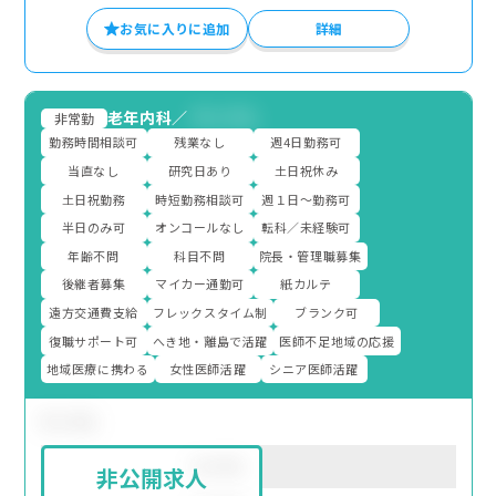
お気に入りに追加
詳細
老年内科
／
サンプル
非常勤
勤務時間相談可
残業なし
週4日勤務可
当直なし
研究日あり
土日祝休み
土日祝勤務
時短勤務相談可
週１日～勤務可
半日のみ可
オンコールなし
転科／未経験可
年齢不問
科目不問
院長・管理職募集
後継者募集
マイカー通勤可
紙カルテ
遠方交通費支給
フレックスタイム制
ブランク可
復職サポート可
へき地・離島で活躍
医師不足地域の応援
地域医療に携わる
女性医師活躍
シニア医師活躍
サンプル
所在地
サンプル
非公開求人