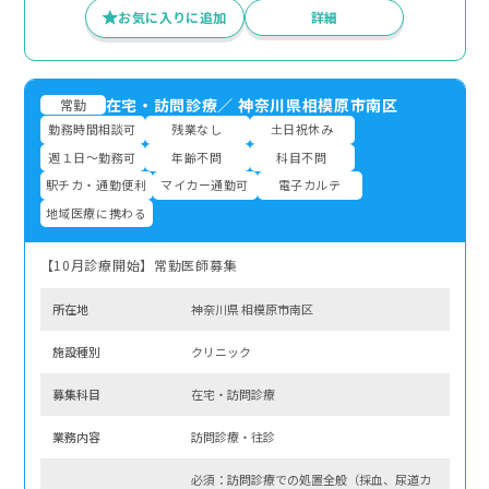
お気に入りに追加
詳細
在宅・訪問診療
／
神奈川県相模原市南区
常勤
勤務時間相談可
残業なし
土日祝休み
週１日～勤務可
年齢不問
科目不問
駅チカ・通勤便利
マイカー通勤可
電子カルテ
地域医療に携わる
【10月診療開始】常勤医師募集
所在地
神奈川県 相模原市南区
施設種別
クリニック
募集科⽬
在宅・訪問診療
業務内容
訪問診療・往診
必須：訪問診療での処置全般（採血、尿道カ