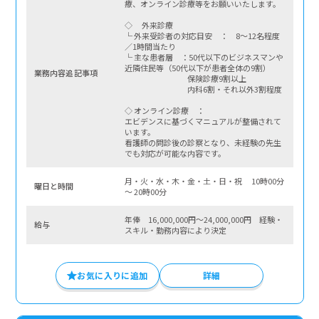
療、オンライン診療等をお願いいたします。
◇ 外来診療
└ 外来受診者の対応目安 ： 8～12名程度
／1時間当たり
└ 主な患者層 ：50代以下のビジネスマンや
近隣住民等（50代以下が患者全体の9割）
業務内容追記事項
保険診療9割以上
内科6割・それ以外3割程度
◇ オンライン診療 ：
エビデンスに基づくマニュアルが整備されて
います。
看護師の問診後の診察となり、未経験の先生
でも対応が可能な内容です。
月・火・水・木・金・土・日・祝 10時00分
曜⽇と時間
〜 20時00分
年俸 16,000,000円～24,000,000円 経験・
給与
スキル・勤務内容により決定
お気に入りに追加
詳細