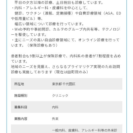
平日の夕方以降の診療、土日祝日も診療しています。
・内科・アレルギー科・皮膚科を中心として、
健診、ワクチン（渡航、定期接種）や自費診療領域（AGA、ED
や低用量ピル）等、
幅広い領域について診療を行っています。
・Web予約や事前問診、カルテのグループ内共有等、テクノロジ
ーを駆使しています。
・主にニーズの高い自由診療領域にて、オンライン診療を行って
います。（保険診療もあり）
患者割合も9割以上が保険診療で、内科系の患者が7割程度を占め
ています。
地域のニーズを見据え、さらなるプライマリケア実現のため訪問
診療も実施しております（現在は田町院のみ）
所在地
東京都 千代田区
施設種別
クリニック
募集科⽬
内科
業務内容
外来
一般内科、皮膚科、アレルギー科等の外来診