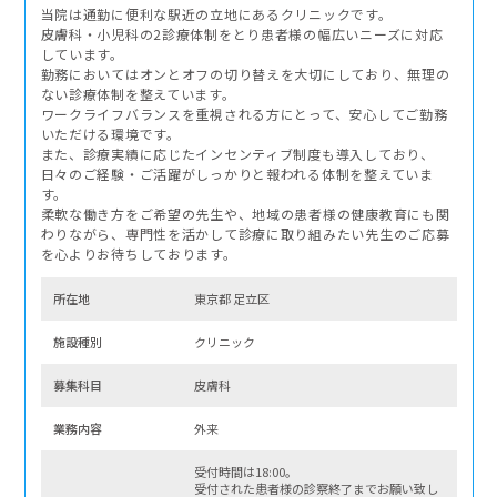
当院は通勤に便利な駅近の立地にあるクリニックです。
皮膚科・小児科の2診療体制をとり患者様の幅広いニーズに対応
しています。
勤務においてはオンとオフの切り替えを大切にしており、無理の
ない診療体制を整えています。
ワークライフバランスを重視される方にとって、安心してご勤務
いただける環境です。
また、診療実績に応じたインセンティブ制度も導入しており、
日々のご経験・ご活躍がしっかりと報われる体制を整えていま
す。
柔軟な働き方をご希望の先生や、地域の患者様の健康教育にも関
わりながら、専門性を活かして診療に取り組みたい先生のご応募
を心よりお待ちしております。
所在地
東京都 足立区
施設種別
クリニック
募集科⽬
皮膚科
業務内容
外来
受付時間は18:00。
受付された患者様の診察終了までお願い致し