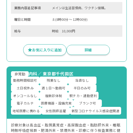
業務内容追記事項
メインは生活習慣病、ワクチン接種。
曜⽇と時間
土(8時00分 〜 12時00分)
給与
時給 10,000円
お気に入りに追加
詳細
内科
／
東京都千代田区
非常勤
勤務時間相談可
残業なし
当直なし
土日祝休み
週１日～勤務可
半日のみ可
オンコールなし
複数診体制
駅チカ・通勤便利
電子カルテ
医療機器・設備充実
ブランク可
地域医療に携わる
女性医師活躍
新型コロナウイルス感染症関連
診察対象は高血圧・脂質異常症・高尿酸血症・脂肪肝外来・睡眠
時無呼吸症候群・肥満外来・禁煙外来・診療に伴う検査業務と健