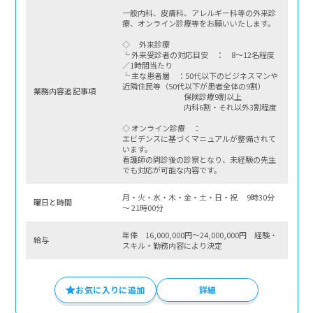
一般内科、皮膚科、アレルギー科等の外来診
療、オンライン診療等をお願いいたします。
◇ 外来診療
└ 外来受診者の対応目安 ： 8～12名程度
／1時間当たり
└ 主な患者層 ：50代以下のビジネスマンや
近隣住民等（50代以下が患者全体の9割）
業務内容追記事項
保険診療9割以上
内科6割・それ以外3割程度
◇ オンライン診療 ：
エビデンスに基づくマニュアルが整備されて
います。
看護師の問診後の診察となり、未経験の先生
でも対応が可能な内容です。
月・火・水・木・金・土・日・祝 9時30分
曜⽇と時間
〜 21時00分
年俸 16,000,000円～24,000,000円 経験・
給与
スキル・勤務内容により決定
お気に入りに追加
詳細