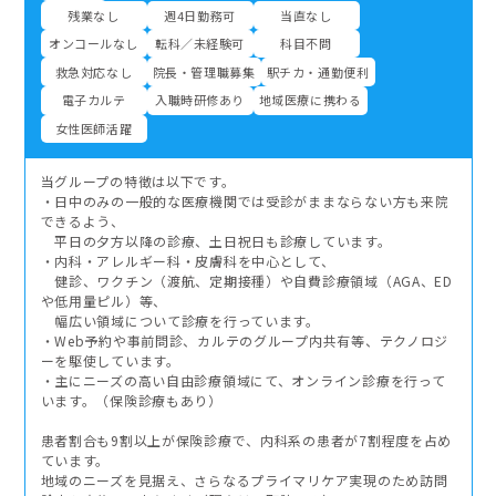
残業なし
週4日勤務可
当直なし
オンコールなし
転科／未経験可
科目不問
救急対応なし
院長・管理職募集
駅チカ・通勤便利
電子カルテ
入職時研修あり
地域医療に携わる
女性医師活躍
当グループの特徴は以下です。
・日中のみの一般的な医療機関では受診がままならない方も来院
できるよう、
平日の夕方以降の診療、土日祝日も診療しています。
・内科・アレルギー科・皮膚科を中心として、
健診、ワクチン（渡航、定期接種）や自費診療領域（AGA、ED
や低用量ピル）等、
幅広い領域について診療を行っています。
・Web予約や事前問診、カルテのグループ内共有等、テクノロジ
ーを駆使しています。
・主にニーズの高い自由診療領域にて、オンライン診療を行って
います。（保険診療もあり）
患者割合も9割以上が保険診療で、内科系の患者が7割程度を占め
ています。
地域のニーズを見据え、さらなるプライマリケア実現のため訪問