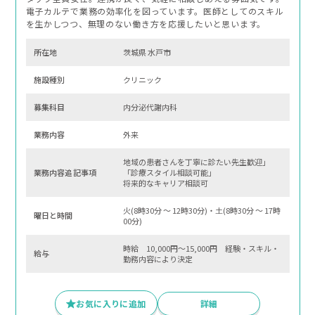
電子カルテで業務の効率化を図っています。医師としてのスキル
を生かしつつ、無理のない働き方を応援したいと思います。
所在地
茨城県 水戸市
施設種別
クリニック
募集科⽬
内分泌代謝内科
業務内容
外来
地域の患者さんを丁寧に診たい先生歓迎」
業務内容追記事項
「診療スタイル相談可能」
将来的なキャリア相談可
火(8時30分 〜 12時30分)・土(8時30分 〜 17時
曜⽇と時間
00分)
時給 10,000円～15,000円 経験・スキル・
給与
勤務内容により決定
お気に入りに追加
詳細