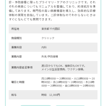
診・予防接種に限ったプライマリ・ケアのクリニックです。それ
ぞれの疾患についてもマニュアルを整備しており、約束処方を準
備してあります。専門性の高い医療機器を導入し、効率的な診療
体制の実現を目指しています。二診体制なのでわからないときは
すぐになんどでも質問できます。
所在地
東京都 千代田区
施設種別
クリニック
募集科⽬
内科
業務内容
外来/予防接種
週1日からでもOK、複数日もOKです。
業務内容追記事項
メインは生活習慣病、ワクチン接種。
月(18時00分 〜 20時00分)・火(18時00分 〜 20
曜⽇と時間
時00分)・水(18時00分 〜 20時00分)・木(18時
00分 〜 20時00分)・金(18時00分 〜 20時00分)
給与
時給 12,000円