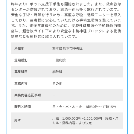
昨年よりロボット支援下手術も開始されました。また、救命救急
センターが併設されており、緊急手術も多く施行されています。
安全な手術・麻酔を行うために高度な呼吸・循環モニターを導入
しており、患者様に安心していただける手術室環境を整えていま
す。また、術後疼痛緩和のために、硬膜外鎮痛法や持続静脈内鎮
痛法、超音波ガイド下のより安全な末梢神経ブロックによる術後
鎮痛なども積極的に取り入れています。
所在地
熊本県 熊本市中央区
施設種別
一般病院
募集科⽬
麻酔科
業務内容
その他
業務内容追記事項
―
曜⽇と時間
月・火・水・木・金 8時30分 〜 17時15分
月給 1,000,000円～1,200,000円 経験・ス
給与
キル・勤務内容により決定