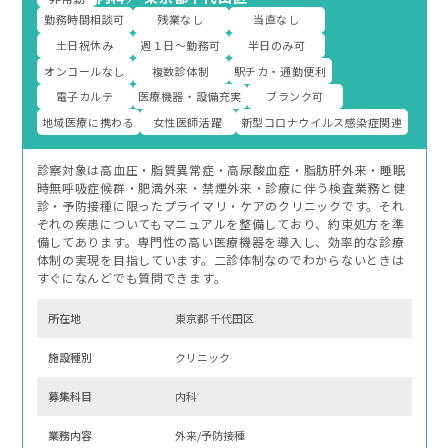
勤務時間相談可
残業なし
当直なし
土日祝休み
週１日～勤務可
半日のみ可
オンコールなし
複数診体制
駅チカ・通勤便利
電子カルテ
医療機器・設備充実
ブランク可
地域医療に携わる
女性医師活躍
新型コロナウイルス感染症関連
診察対象は高血圧・脂質異常症・高尿酸血症・脂肪肝外来・睡眠
時無呼吸症候群・肥満外来・禁煙外来・診療に伴う検査業務と健
診・予防接種に限ったプライマリ・ケアのクリニックです。それ
ぞれの疾患についてもマニュアルを整備しており、約束処方を準
備してあります。専門性の高い医療機器を導入し、効率的な診療
体制の実現を目指しています。二診体制なのでわからないときは
すぐになんどでも質問できます。
所在地
東京都 千代田区
施設種別
クリニック
募集科⽬
内科
業務内容
外来/予防接種