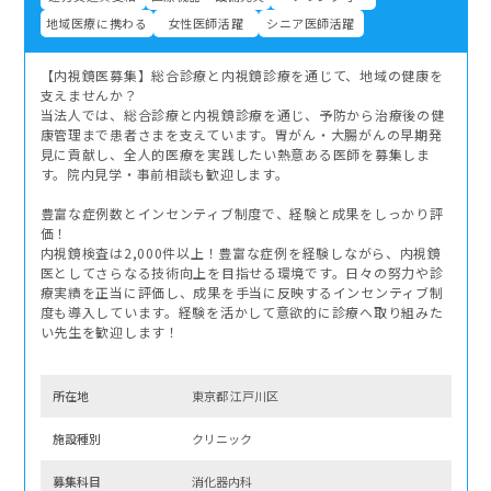
地域医療に携わる
女性医師活躍
シニア医師活躍
【内視鏡医募集】総合診療と内視鏡診療を通じて、地域の健康を
支えませんか？
当法人では、総合診療と内視鏡診療を通じ、予防から治療後の健
康管理まで患者さまを支えています。胃がん・大腸がんの早期発
見に貢献し、全人的医療を実践したい熱意ある医師を募集しま
す。院内見学・事前相談も歓迎します。
豊富な症例数とインセンティブ制度で、経験と成果をしっかり評
価！
内視鏡検査は2,000件以上！豊富な症例を経験しながら、内視鏡
医としてさらなる技術向上を目指せる環境です。日々の努力や診
療実績を正当に評価し、成果を手当に反映するインセンティブ制
度も導入しています。経験を活かして意欲的に診療へ取り組みた
い先生を歓迎します！
所在地
東京都 江戸川区
施設種別
クリニック
募集科⽬
消化器内科