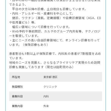
できるよう、
平日の夕方以降の診療、土日祝日も診療しています。
・内科・アレルギー科・皮膚科を中心として、
健診、ワクチン（渡航、定期接種）や自費診療領域（AGA、ED
や低用量ピル）等、
幅広い領域について診療を行っています。
・Web予約や事前問診、カルテのグループ内共有等、テクノロジ
ーを駆使しています。
・主にニーズの高い自由診療領域にて、オンライン診療を行って
います。（保険診療もあり）
患者割合も9割以上が保険診療で、内科系の患者が7割程度を占め
ています。
地域のニーズを見据え、さらなるプライマリケア実現のため訪問
診療も実施しております（現在は田町院のみ）
所在地
東京都 港区
施設種別
クリニック
募集科⽬
内科
業務内容
外来