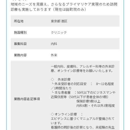
地域のニーズを見据え、さらなるプライマリケア実現のため訪問
診療も実施しております（現在は田町院のみ）
所在地
東京都 港区
施設種別
クリニック
募集科⽬
内科
業務内容
外来
一般内科、皮膚科、アレルギー科等の外来診
療、オンライン診療等をお願いいたします。
◇ 外来診療
└ 外来受診者の対応目安 ： 8～12名程度
／1時間当たり
└ 主な患者層 ：50代以下のビジネスマンや
近隣住民等（50代以下が患者全体の9割）
業務内容追記事項
保険診療9割以上
内科6割・それ以外3割程度
◇ オンライン診療 ：
エビデンスに基づくマニュアルが整備されて
います。
看護師の問診後の診察となり、未経験の先生