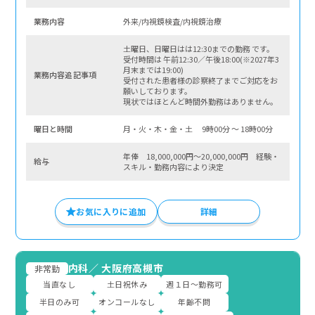
業務内容
外来/内視鏡検査/内視鏡治療
土曜日、日曜日はは12:30までの勤務 です。
受付時間は 午前12:30／午後18:00(※2027年3
月末までは19:00)
業務内容追記事項
受付された患者様の診察終了までご対応をお
願いしております。
現状ではほとんど時間外勤務はありません。
曜⽇と時間
月・火・木・金・土 9時00分 〜 18時00分
年俸 18,000,000円～20,000,000円 経験・
給与
スキル・勤務内容により決定
お気に入りに追加
詳細
内科
／
大阪府高槻市
非常勤
当直なし
土日祝休み
週１日～勤務可
半日のみ可
オンコールなし
年齢不問