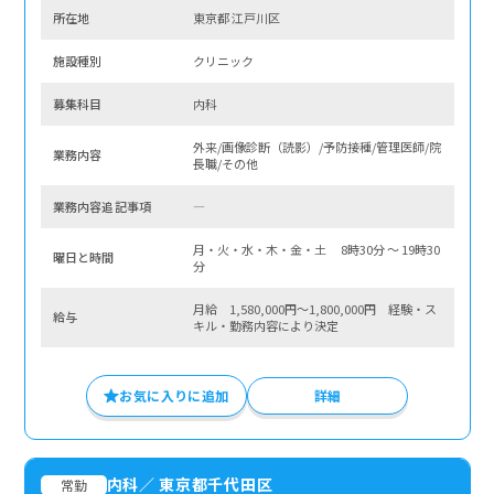
所在地
東京都 江戸川区
施設種別
クリニック
募集科⽬
内科
外来/画像診断（読影）/予防接種/管理医師/院
業務内容
長職/その他
業務内容追記事項
―
月・火・水・木・金・土 8時30分 〜 19時30
曜⽇と時間
分
月給 1,580,000円～1,800,000円 経験・ス
給与
キル・勤務内容により決定
お気に入りに追加
詳細
内科
／
東京都千代田区
常勤