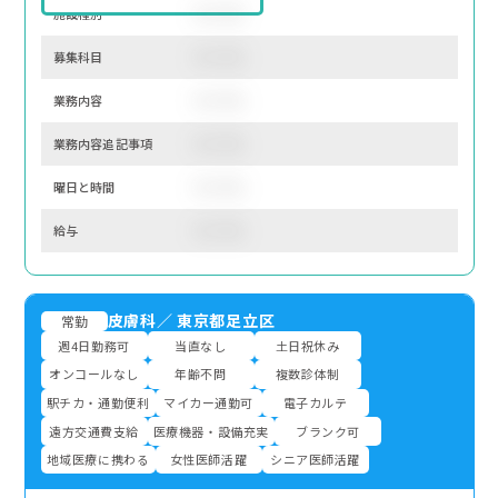
施設種別
サンプル
募集科⽬
サンプル
業務内容
サンプル
業務内容追記事項
サンプル
曜⽇と時間
サンプル
給与
サンプル
皮膚科
／
東京都足立区
常勤
週4日勤務可
当直なし
土日祝休み
オンコールなし
年齢不問
複数診体制
駅チカ・通勤便利
マイカー通勤可
電子カルテ
遠方交通費支給
医療機器・設備充実
ブランク可
地域医療に携わる
女性医師活躍
シニア医師活躍