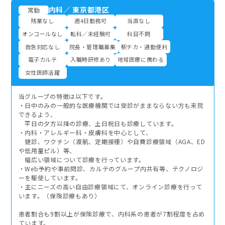
内科
／
東京都港区
常勤
残業なし
週4日勤務可
当直なし
オンコールなし
転科／未経験可
科目不問
救急対応なし
院長・管理職募集
駅チカ・通勤便利
電子カルテ
入職時研修あり
地域医療に携わる
女性医師活躍
当グループの特徴は以下です。
・日中のみの一般的な医療機関では受診がままならない方も来院
できるよう、
平日の夕方以降の診療、土日祝日も診療しています。
・内科・アレルギー科・皮膚科を中心として、
健診、ワクチン（渡航、定期接種）や自費診療領域（AGA、ED
や低用量ピル）等、
幅広い領域について診療を行っています。
・Web予約や事前問診、カルテのグループ内共有等、テクノロジ
ーを駆使しています。
・主にニーズの高い自由診療領域にて、オンライン診療を行って
います。（保険診療もあり）
患者割合も9割以上が保険診療で、内科系の患者が7割程度を占め
ています。