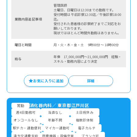
管理医師
土曜日、日曜日は12:30までの勤務です。
受付時間は 午前診察12:30迄／午後診察18:00
業務内容追記事項
迄。
受付された患者様の診察終了までご対応をお
願いしております。
現状ではほとんど時間外勤務はありません。
曜⽇と時間
月・火・木・金・土 9時00分 〜 18時00分
年俸 17,000,000円～21,000,000円 経験・
給与
スキル・勤務内容により決定
お気に入りに追加
詳細
消化器内科
／
東京都江戸川区
常勤
週4日勤務可
当直なし
土日祝休み
オンコールなし
年齢不問
複数診体制
駅チカ・通勤便利
マイカー通勤可
電子カルテ
遠方交通費支給
医療機器・設備充実
ブランク可