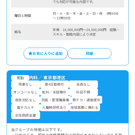
でも対応が可能な内容です。
月・火・水・木・金・土・日・祝 9時30分
曜⽇と時間
〜 21時00分
年俸 16,000,000円～24,000,000円 経験・
給与
スキル・勤務内容により決定
お気に入りに追加
詳細
内科
／
東京都港区
常勤
残業なし
週4日勤務可
当直なし
オンコールなし
転科／未経験可
科目不問
救急対応なし
院長・管理職募集
駅チカ・通勤便利
電子カルテ
入職時研修あり
地域医療に携わる
女性医師活躍
当グループの特徴は以下です。
・日中のみの一般的な医療機関では受診がままならない方も来院