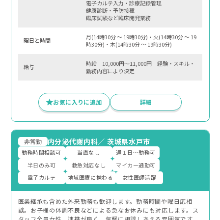
電子カルテ入力・診療記録管理
健康診断・予防接種
臨床試験など臨床開発業務
月(14時30分 〜 19時30分)・火(14時30分 〜 19
曜⽇と時間
時30分)・木(14時30分 〜 19時30分)
時給 10,000円～11,000円 経験・スキル・
給与
勤務内容により決定
お気に入りに追加
詳細
内分泌代謝内科
／
茨城県水戸市
非常勤
勤務時間相談可
当直なし
週１日～勤務可
半日のみ可
救急対応なし
マイカー通勤可
電子カルテ
地域医療に携わる
女性医師活躍
医業継承も含めた外来勤務も歓迎します。勤務時間や曜日応相
談。お子様の体調不良などによる急なお休みにも対応します。ス
タッフ全員女性。連携が良く、気軽に相談しあえる雰囲気です。