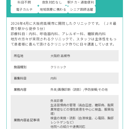
科目不問
救急対応なし
駅チカ・通勤便利
電子カルテ
地域医療に携わる
シニア医師活躍
2026年4月に大阪府高槻市に開院したクリニックです。（ＪＲ最
寄り駅から徒歩５分）
診療科目：内科、呼吸器内科、アレルギー科、糖尿病内科
地方の方々が来院されるクリニックで、スタッフは主体性をもっ
て患者様に喜んで頂けるクリニック作りに日々邁進しています。
所在地
大阪府 高槻市
施設種別
クリニック
募集科⽬
内科
業務内容
外来/画像診断（読影）/予防接種/その他
外来診療
生活習慣病の管理（高血圧症、糖尿病、脂質
異常症などの慢性疾患を中心に検査、服薬指
導）
検査の実施・読影（血液検査、心電図、胸部
業務内容追記事項
レントゲンなど）
他院への紹介や連携対応