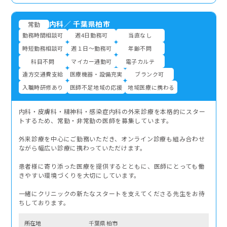
内科
／
千葉県柏市
常勤
勤務時間相談可
週4日勤務可
当直なし
時短勤務相談可
週１日～勤務可
年齢不問
科目不問
マイカー通勤可
電子カルテ
遠方交通費支給
医療機器・設備充実
ブランク可
入職時研修あり
医師不足地域の応援
地域医療に携わる
内科・皮膚科・精神科・感染症内科の外来診療を本格的にスター
トするため、常勤・非常勤の医師を募集しています。
外来診療を中心にご勤務いただき、オンライン診療も組み合わせ
ながら幅広い診療に携わっていただけます。
患者様に寄り添った医療を提供するとともに、医師にとっても働
きやすい環境づくりを大切にしています。
一緒にクリニックの新たなスタートを支えてくださる先生をお待
ちしております。
所在地
千葉県 柏市