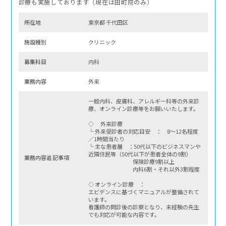
診療も実施しております（現在は田町院のみ）
所在地
東京都 千代田区
施設種別
クリニック
募集科⽬
内科
業務内容
外来
一般内科、皮膚科、アレルギー科等の外来診
療、オンライン診療等をお願いいたします。
◇ 外来診療
└ 外来受診者の対応目安 ： 8～12名程度
／1時間当たり
└ 主な患者層 ：50代以下のビジネスマンや
近隣住民等（50代以下が患者全体の9割）
業務内容追記事項
保険診療9割以上
内科6割・それ以外3割程度
◇ オンライン診療 ：
エビデンスに基づくマニュアルが整備されて
います。
看護師の問診後の診察となり、未経験の先生
でも対応が可能な内容です。