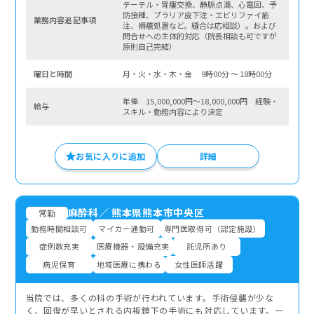
テーテル・胃瘻交換、静脈点滴、心電図、予
防接種、プラリア皮下注・エビリファイ筋
業務内容追記事項
注、褥瘡処置など。縫合は応相談）。および
問合せへの主体的対応（院長相談も可ですが
原則自己完結）
曜⽇と時間
月・火・水・木・金 9時00分 〜 18時00分
年俸 15,000,000円～18,000,000円 経験・
給与
スキル・勤務内容により決定
お気に入りに追加
詳細
麻酔科
／
熊本県熊本市中央区
常勤
勤務時間相談可
マイカー通勤可
専門医取得可（認定施設）
症例数充実
医療機器・設備充実
託児所あり
病児保育
地域医療に携わる
女性医師活躍
当院では、多くの科の手術が行われています。手術侵襲が少な
く、回復が早いとされる内視鏡下の手術にも対応しています。一