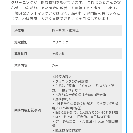
クリーニングが可能な体制を整えています。 これは患者さんの安
心感につながり、また予後の改善にも直結すると考えています。
一般的なプライマリケアではなく、脳神経に専門性を特化するこ
とで、地域医療に大きく貢献できることを目指しています。
所在地
熊本県 熊本市東区
施設種別
クリニック
募集科⽬
神経内科
業務内容
外来
＜診療内容＞
・クリニックの外来診療
・主訴は「頭痛」「めまい」「しびれ・脱
力」「物忘れ」など
・内科的な一般疾患は全体の1割未満
＜勤務体制＞
・1日あたり患者数：約60名（うち新患4割程
度／2025年8月現在）
業務内容追記事項
・医師2診体制で、1人あたり20〜30名を担当
・MRI：約25件／日稼働、当日検査可能
・CT・各種エコー・心電図・Holter心電図完
備
・臨床検査技師常勤