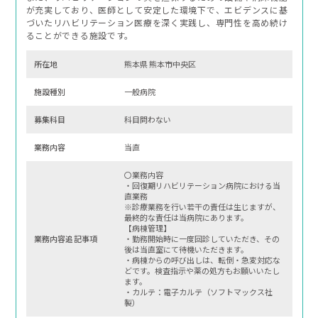
が充実しており、医師として安定した環境下で、エビデンスに基
づいたリハビリテーション医療を深く実践し、専門性を高め続け
ることができる施設です。
所在地
熊本県 熊本市中央区
施設種別
一般病院
募集科⽬
科目問わない
業務内容
当直
〇業務内容
・回復期リハビリテーション病院における当
直業務
※診療業務を行い若干の責任は生じますが、
最終的な責任は当病院にあります。
【病棟管理】
業務内容追記事項
・勤務開始時に一度回診していただき、その
後は当直室にて待機いただきます。
・病棟からの呼び出しは、転倒・急変対応な
どです。検査指示や薬の処方もお願いいたし
ます。
・カルテ：電子カルテ（ソフトマックス社
製）