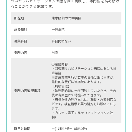
づいたリハビリテーション医療を深く実践し、専門性を高め続け
ることができる施設です。
所在地
熊本県 熊本市中央区
施設種別
一般病院
募集科⽬
科目問わない
業務内容
当直
〇業務内容
・回復期リハビリテーション病院における当
直業務
※診療業務を行い若干の責任は生じますが、
最終的な責任は当病院にあります。
【病棟管理】
業務内容追記事項
・勤務開始時に一度回診していただき、その
後は当直室にて待機いただきます。
・病棟からの呼び出しは、転倒・急変対応な
どです。検査指示や薬の処方もお願いいたし
ます。
・カルテ：電子カルテ（ソフトマックス社
製）
曜⽇と時間
土(17時15分 〜 8時30分)