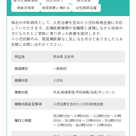
病後児保育
地域医療に携わる
女性医師活躍
県北の中核病院として、入院治療を含めた小児科疾病全般に対応
していただきます。近隣医療機関や他職種と連携しながら地域の
子どもたちとご家族に寄り添った医療を提供します。
※小児診療のみ、周産期医療なし気になる点などありましたらお
気軽にお問い合わせください。
所在地
熊本県 玉名市
施設種別
一般病院
募集科⽬
小児科
業務内容
外来/病棟管理/予防接種/当直/オンコール
業務内容追記事項
入院治療を含めた小児科疾病全般
月(8時30分 〜 23時00分)・火(8時30分 〜 23時
曜⽇と時間
00分)・水(8時30分 〜 23時00分)・木(8時30分
〜 23時00分)・金(8時30分 〜 23時00分)