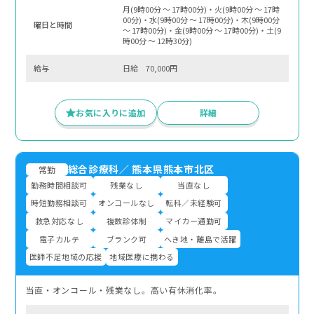
月(9時00分 〜 17時00分)・火(9時00分 〜 17時
00分)・水(9時00分 〜 17時00分)・木(9時00分
曜⽇と時間
〜 17時00分)・金(9時00分 〜 17時00分)・土(9
時00分 〜 12時30分)
給与
日給 70,000円
お気に入りに追加
詳細
総合診療科
／
熊本県熊本市北区
常勤
勤務時間相談可
残業なし
当直なし
時短勤務相談可
オンコールなし
転科／未経験可
救急対応なし
複数診体制
マイカー通勤可
電子カルテ
ブランク可
へき地・離島で活躍
医師不足地域の応援
地域医療に携わる
当直・オンコール・残業なし。高い有休消化率。