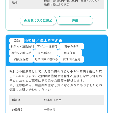
時給 10,500円～15,000円 経験・スキル・
給与
勤務内容により決定
お気に入りに追加
詳細
小児科
／
熊本県玉名市
常勤
駅チカ・通勤便利
マイカー通勤可
電子カルテ
遠方交通費支給
託児所あり
病児保育
病後児保育
地域医療に携わる
女性医師活躍
県北の中核病院として、入院治療を含めた小児科疾病全般に対応
していただきます。近隣医療機関や他職種と連携しながら地域の
子どもたちとご家族に寄り添った医療を提供します。
※小児診療のみ、周産期医療なし気になる点などありましたらお
気軽にお問い合わせください。
所在地
熊本県 玉名市
施設種別
一般病院