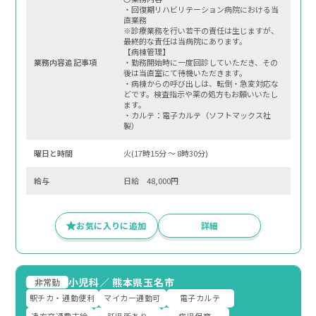
・回復期リハビリテーション病院における当
直業務
※診療業務を行い若干の責任は生じますが、
最終的な責任は当病院にあります。
【病棟管理】
業務内容追記事項
・勤務開始時に一度回診していただき、その
後は当直室にて待機いただきます。
・病棟からの呼び出しは、転倒・急変対応な
どです。検査指示や薬の処方もお願いいたし
ます。
・カルテ：電子カルテ（ソフトマックス社
製）
曜⽇と時間
火(17時15分 〜 8時30分)
給与
日給 48,000円
お気に入りに追加
詳細
小児科
／
熊本県玉名市
非常勤
駅チカ・通勤便利
マイカー通勤可
電子カルテ
遠方交通費支給
託児所あり
病児保育