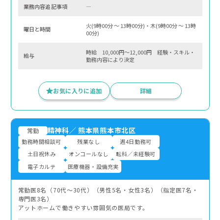
業務内容追記事項
―
火(9時00分 〜 13時00分)・木(9時00分 〜 13時
曜⽇と時間
00分)
時給 10,000円～12,000円 経験・スキル・
給与
勤務内容により決定
お気に入りに追加
詳細
精神科
／
熊本県熊本市北区
常勤
勤務時間相談可
残業なし
週4日勤務可
土日祝休み
オンコールなし
転科／未経験可
電子カルテ
医療機器・設備充実
常勤医8名（70代〜30代）（男性5名・女性3名）（指定医7名・
専門医3名）
アットホームで働きやすい雰囲気の医局です。