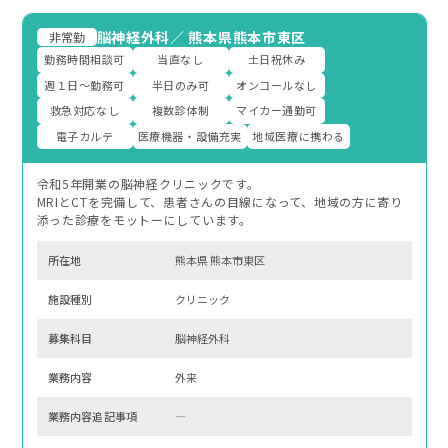
脳神経外科
／
熊本県熊本市東区
非常勤
勤務時間相談可
当直なし
土日祝休み
週１日～勤務可
半日のみ可
オンコールなし
救急対応なし
複数診体制
マイカー通勤可
電子カルテ
医療機器・設備充実
地域医療に携わる
令和5年開業の脳神経クリニックです。
MRIとCTを完備して、患者さんの目線になって、地域の方に寄り
添った診療をモットーにしています。
所在地
熊本県 熊本市東区
施設種別
クリニック
募集科⽬
脳神経外科
業務内容
外来
業務内容追記事項
―