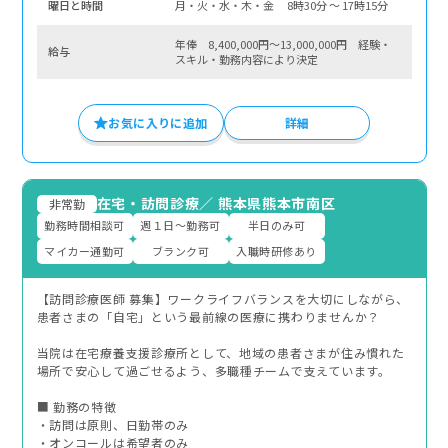
曜⽇と時間
月・火・水・木・金 8時30分 〜 17時15分
年俸 8,400,000円～13,000,000円 経験・
給与
スキル・勤務内容により決定
お気に入りに追加
詳細
在宅・訪問診療
／
熊本県熊本市南区
非常勤
勤務時間相談可
週１日～勤務可
半日のみ可
マイカー通勤可
ブランク可
入職時研修あり
【訪問診療医師 募集】ワークライフバランスを大切にしながら、
患者さまの「自宅」という最前線の医療に携わりませんか？
当院は在宅療養支援診療所として、地域の患者さまが住み慣れた
場所で安心して過ごせるよう、多職種チームで支えています。
■ 勤務の特徴
・訪問は原則、日勤帯のみ
・オンコールは希望者のみ