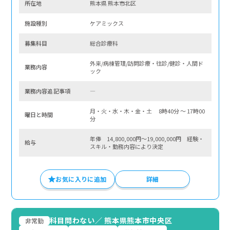
所在地
熊本県 熊本市北区
施設種別
ケアミックス
募集科⽬
総合診療科
外来/病棟管理/訪問診療・往診/健診・人間ド
業務内容
ック
業務内容追記事項
―
月・火・水・木・金・土 8時40分 〜 17時00
曜⽇と時間
分
年俸 14,800,000円～19,000,000円 経験・
給与
スキル・勤務内容により決定
お気に入りに追加
詳細
科目問わない
／
熊本県熊本市中央区
非常勤