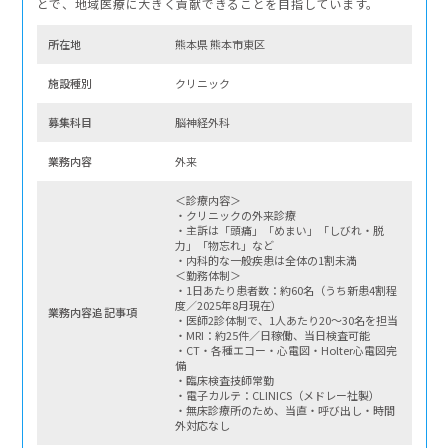
とで、地域医療に大きく貢献できることを目指しています。
所在地
熊本県 熊本市東区
施設種別
クリニック
募集科⽬
脳神経外科
業務内容
外来
＜診療内容＞
・クリニックの外来診療
・主訴は「頭痛」「めまい」「しびれ・脱
力」「物忘れ」など
・内科的な一般疾患は全体の1割未満
＜勤務体制＞
・1日あたり患者数：約60名（うち新患4割程
度／2025年8月現在）
業務内容追記事項
・医師2診体制で、1人あたり20〜30名を担当
・MRI：約25件／日稼働、当日検査可能
・CT・各種エコー・心電図・Holter心電図完
備
・臨床検査技師常勤
・電子カルテ：CLINICS（メドレー社製）
・無床診療所のため、当直・呼び出し・時間
外対応なし