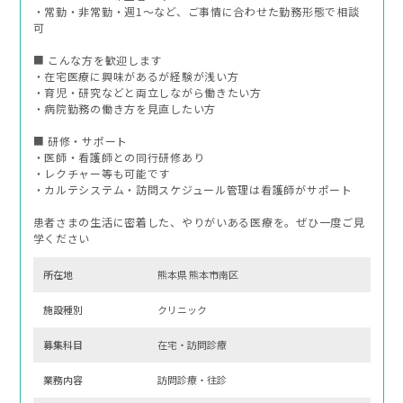
・常勤・非常勤・週1〜など、ご事情に合わせた勤務形態で相談
可
■ こんな方を歓迎します
・在宅医療に興味があるが経験が浅い方
・育児・研究などと両立しながら働きたい方
・病院勤務の働き方を見直したい方
■ 研修・サポート
・医師・看護師との同行研修あり
・レクチャー等も可能です
・カルテシステム・訪問スケジュール管理は看護師がサポート
患者さまの生活に密着した、やりがいある医療を。ぜひ一度ご見
学ください
所在地
熊本県 熊本市南区
施設種別
クリニック
募集科⽬
在宅・訪問診療
業務内容
訪問診療・往診