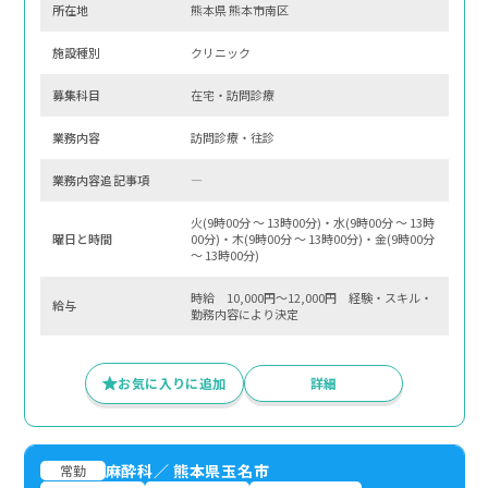
所在地
熊本県 熊本市南区
施設種別
クリニック
募集科⽬
在宅・訪問診療
業務内容
訪問診療・往診
業務内容追記事項
―
火(9時00分 〜 13時00分)・水(9時00分 〜 13時
曜⽇と時間
00分)・木(9時00分 〜 13時00分)・金(9時00分
〜 13時00分)
時給 10,000円～12,000円 経験・スキル・
給与
勤務内容により決定
お気に入りに追加
詳細
麻酔科
／
熊本県玉名市
常勤