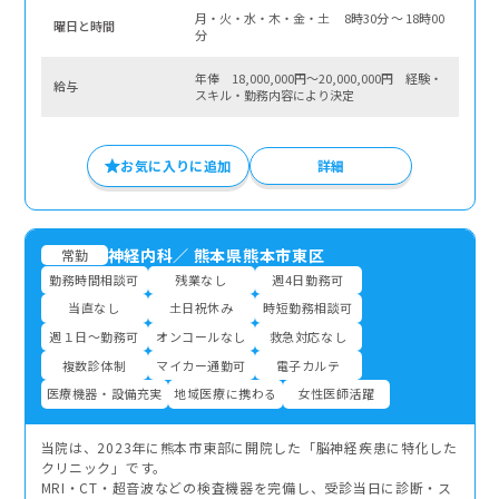
月・火・水・木・金・土 8時30分 〜 18時00
曜⽇と時間
分
年俸 18,000,000円～20,000,000円 経験・
給与
スキル・勤務内容により決定
お気に入りに追加
詳細
神経内科
／
熊本県熊本市東区
常勤
勤務時間相談可
残業なし
週4日勤務可
当直なし
土日祝休み
時短勤務相談可
週１日～勤務可
オンコールなし
救急対応なし
複数診体制
マイカー通勤可
電子カルテ
医療機器・設備充実
地域医療に携わる
女性医師活躍
当院は、2023年に熊本市東部に開院した「脳神経疾患に特化した
クリニック」です。
MRI・CT・超音波などの検査機器を完備し、受診当日に診断・ス