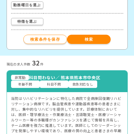
勤務曜日を選ぶ
特徴を選ぶ
32
現在の求⼈件数
件
科目問わない
／
熊本県熊本市中央区
非常勤
年齢不問
科目不問
救急対応なし
当院はリハビリテーションに特化した病院で全病棟回復期リハビ
リテーション病棟です。脳血管疾患や運動器疾患等の患者さまに
対し、集中的なリハビリを提供しています。診療体制において
は、医師・理学療法士・作業療法士・言語聴覚士・医療ソーシャ
ルワーカー等の多職種がカンファレンスを通じて情報を共有し、
チーム医療を強力に推進しています。医師としてのリーダーシッ
プを発揮しやすい環境であり、医療の質の向上と患者さまの早期