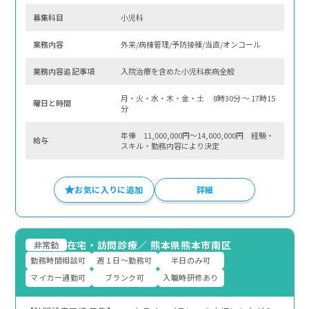
募集科⽬
小児科
業務内容
外来/病棟管理/予防接種/当直/オンコール
業務内容追記事項
入院治療を含めた小児科疾病全般
月・火・水・木・金・土 8時30分 〜 17時15
曜⽇と時間
分
年俸 11,000,000円～14,000,000円 経験・
給与
スキル・勤務内容により決定
お気に入りに追加
詳細
在宅・訪問診療
／
熊本県熊本市南区
非常勤
勤務時間相談可
週１日～勤務可
半日のみ可
マイカー通勤可
ブランク可
入職時研修あり