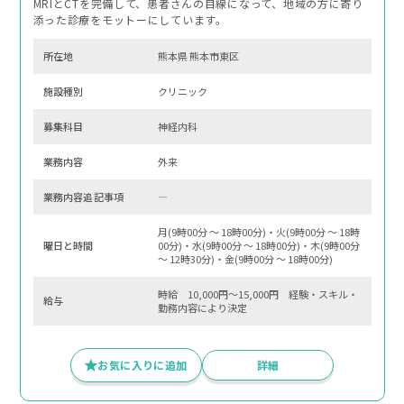
MRIとCTを完備して、患者さんの目線になって、地域の方に寄り
添った診療をモットーにしています。
所在地
熊本県 熊本市東区
施設種別
クリニック
募集科⽬
神経内科
業務内容
外来
業務内容追記事項
―
月(9時00分 〜 18時00分)・火(9時00分 〜 18時
曜⽇と時間
00分)・水(9時00分 〜 18時00分)・木(9時00分
〜 12時30分)・金(9時00分 〜 18時00分)
時給 10,000円～15,000円 経験・スキル・
給与
勤務内容により決定
お気に入りに追加
詳細