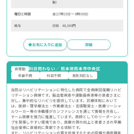
製）
曜⽇と時間
金(17時15分 〜 8時30分)
給与
日給 48,000円
お気に入りに追加
詳細
科目問わない
／
熊本県熊本市中央区
非常勤
年齢不問
科目不問
救急対応なし
当院はリハビリテーションに特化した病院で全病棟回復期リハビ
リテーション病棟です。脳血管疾患や運動器疾患等の患者さまに
対し、集中的なリハビリを提供しています。診療体制において
は、医師・理学療法士・作業療法士・言語聴覚士・医療ソーシャ
ルワーカー等の多職種がカンファレンスを通じて情報を共有し、
チーム医療を強力に推進しています。医師としてのリーダーシッ
プを発揮しやすい環境であり、医療の質の向上と患者さまの早期
社会復帰に直接的に貢献できる体制です。
また、リハビリテーションの質を担保するための設備や病床機能