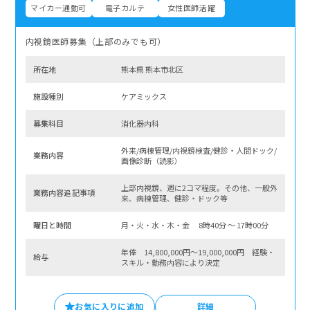
マイカー通勤可
電子カルテ
女性医師活躍
内視鏡医師募集（上部のみでも可）
所在地
熊本県 熊本市北区
施設種別
ケアミックス
募集科⽬
消化器内科
外来/病棟管理/内視鏡検査/健診・人間ドック/
業務内容
画像診断（読影）
上部内視鏡、週に2コマ程度。その他、一般外
業務内容追記事項
来、病棟管理、健診・ドック等
曜⽇と時間
月・火・水・木・金 8時40分 〜 17時00分
年俸 14,800,000円～19,000,000円 経験・
給与
スキル・勤務内容により決定
お気に入りに追加
詳細