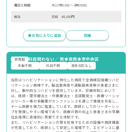
曜⽇と時間
木(17時15分 〜 8時30分)
給与
日給 48,000円
お気に入りに追加
詳細
科目問わない
／
熊本県熊本市中央区
非常勤
年齢不問
科目不問
救急対応なし
当院はリハビリテーションに特化した病院で全病棟回復期リハビ
リテーション病棟です。脳血管疾患や運動器疾患等の患者さまに
対し、集中的なリハビリを提供しています。診療体制において
は、医師・理学療法士・作業療法士・言語聴覚士・医療ソーシャ
ルワーカー等の多職種がカンファレンスを通じて情報を共有し、
チーム医療を強力に推進しています。医師としてのリーダーシッ
プを発揮しやすい環境であり、医療の質の向上と患者さまの早期
社会復帰に直接的に貢献できる体制です。
また、リハビリテーションの質を担保するための設備や病床機能
が充実しており、医師として安定した環境下で、エビデンスに基