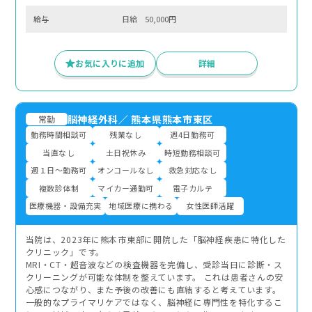
給与
日給 50,000円
お気に入りに追加
詳細
脳神経外科
／
熊本県熊本市東区
常勤
勤務時間相談可
残業なし
週4日勤務可
当直なし
土日祝休み
時短勤務相談可
週１日～勤務可
オンコールなし
救急対応なし
複数診体制
マイカー通勤可
電子カルテ
医療機器・設備充実
地域医療に携わる
女性医師活躍
当院は、2023年に熊本市東部に開院した「脳神経疾患に特化した
クリニック」です。
MRI・CT・超音波などの検査機器を完備し、受診当日に診断・ス
クリーニングが可能な体制を整えています。 これは患者さんの安
心感につながり、また予後の改善にも直結すると考えています。
一般的なプライマリケアではなく、脳神経に専門性を特化するこ