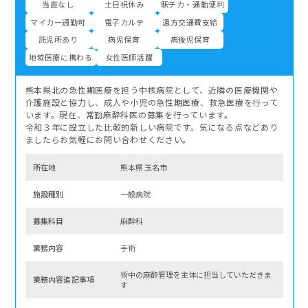
当直なし
土日祝休み
駅チカ・通勤便利
マイカー通勤可
電子カルテ
遠方交通費支給
託児所あり
病児保育
病後児保育
地域医療に携わる
女性医師活躍
熊本県北の急性期医療を担う中核病院として、近隣の医療機関や
介護施設と協力し、成人や小児の急性期医療、救急医療を行って
います。現在、常勤麻酔科医の募集を行っています。
令和３年に設立した比較的新しい病院です。気になる点などあり
ましたらお気軽にお問い合わせください。
所在地
熊本県 玉名市
施設種別
一般病院
募集科⽬
麻酔科
業務内容
手術
術中の麻酔管理を主体に担当していただきま
業務内容追記事項
す