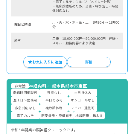
・電子カルテ：CLINICS（メドレー社製）
・無床診療所のため、当直・呼び出し・時間
外対応なし
月・火・水・木・金・土 8時30分 〜 18時00
曜⽇と時間
分
年俸 18,000,000円～20,000,000円 経験・
給与
スキル・勤務内容により決定
お気に入りに追加
詳細
神経内科
／
熊本県熊本市東区
非常勤
勤務時間相談可
当直なし
土日祝休み
週１日～勤務可
半日のみ可
オンコールなし
救急対応なし
複数診体制
マイカー通勤可
電子カルテ
医療機器・設備充実
地域医療に携わる
令和5年開業の脳神経クリニックです。