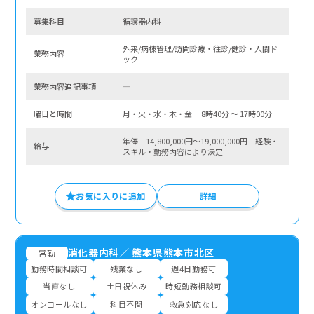
募集科⽬
循環器内科
外来/病棟管理/訪問診療・往診/健診・人間ド
業務内容
ック
業務内容追記事項
―
曜⽇と時間
月・火・水・木・金 8時40分 〜 17時00分
年俸 14,800,000円～19,000,000円 経験・
給与
スキル・勤務内容により決定
お気に入りに追加
詳細
消化器内科
／
熊本県熊本市北区
常勤
勤務時間相談可
残業なし
週4日勤務可
当直なし
土日祝休み
時短勤務相談可
オンコールなし
科目不問
救急対応なし