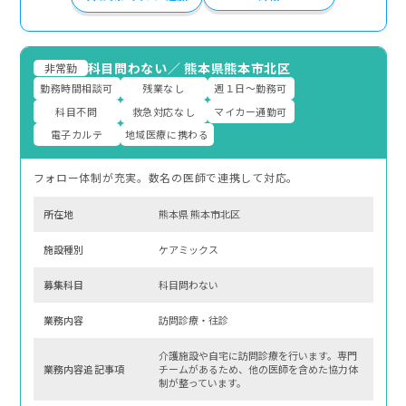
科目問わない
／
熊本県熊本市北区
非常勤
勤務時間相談可
残業なし
週１日～勤務可
科目不問
救急対応なし
マイカー通勤可
電子カルテ
地域医療に携わる
フォロー体制が充実。数名の医師で連携して対応。
所在地
熊本県 熊本市北区
施設種別
ケアミックス
募集科⽬
科目問わない
業務内容
訪問診療・往診
介護施設や自宅に訪問診療を行います。専門
業務内容追記事項
チームがあるため、他の医師を含めた協力体
制が整っています。