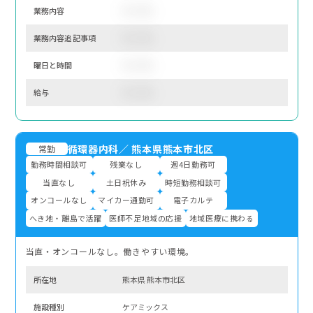
業務内容
サンプル
業務内容追記事項
サンプル
曜⽇と時間
サンプル
給与
サンプル
循環器内科
／
熊本県熊本市北区
常勤
勤務時間相談可
残業なし
週4日勤務可
当直なし
土日祝休み
時短勤務相談可
オンコールなし
マイカー通勤可
電子カルテ
へき地・離島で活躍
医師不足地域の応援
地域医療に携わる
当直・オンコールなし。働きやすい環境。
所在地
熊本県 熊本市北区
施設種別
ケアミックス