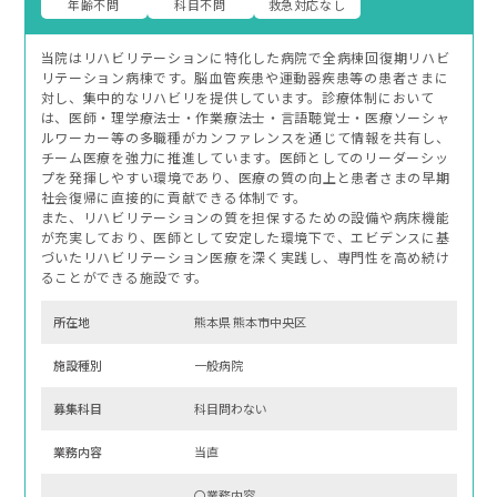
年齢不問
科目不問
救急対応なし
当院はリハビリテーションに特化した病院で全病棟回復期リハビ
リテーション病棟です。脳血管疾患や運動器疾患等の患者さまに
対し、集中的なリハビリを提供しています。診療体制において
は、医師・理学療法士・作業療法士・言語聴覚士・医療ソーシャ
ルワーカー等の多職種がカンファレンスを通じて情報を共有し、
チーム医療を強力に推進しています。医師としてのリーダーシッ
プを発揮しやすい環境であり、医療の質の向上と患者さまの早期
社会復帰に直接的に貢献できる体制です。
また、リハビリテーションの質を担保するための設備や病床機能
が充実しており、医師として安定した環境下で、エビデンスに基
づいたリハビリテーション医療を深く実践し、専門性を高め続け
ることができる施設です。
所在地
熊本県 熊本市中央区
施設種別
一般病院
募集科⽬
科目問わない
業務内容
当直
〇業務内容