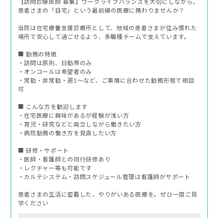
【訪問診療医師 募集】ワークライフバランスを大切にしながら、
患者さまの「自宅」という最前線の医療に携わりませんか？
当院は在宅療養支援診療所として、地域の患者さまが住み慣れた
場所で安心して過ごせるよう、多職種チームで支えています。
■ 勤務の特徴
・訪問は原則、日勤帯のみ
・オンコールは希望者のみ
・常勤・非常勤・週1〜など、ご事情に合わせた勤務形態で相談
可
■ こんな方を歓迎します
・在宅医療に興味があるが経験が浅い方
・育児・研究などと両立しながら働きたい方
・病院勤務の働き方を見直したい方
■ 研修・サポート
・医師・看護師との同行研修あり
・レクチャー等も可能です
・カルテシステム・訪問スケジュール管理は看護師がサポート
患者さまの生活に密着した、やりがいある医療を。ぜひ一度ご見
学ください