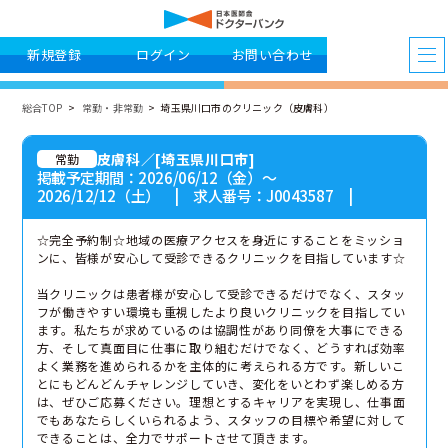
新規登録
ログイン
お問い合わせ
総合TOP
常勤・非常勤
埼玉県川口市のクリニック（皮膚科）
皮膚科／[埼玉県川口市]
常勤
掲載予定期間：2026/06/12（金）〜
2026/12/12（土） | 求人番号：J0043587 |
☆完全予約制☆地域の医療アクセスを身近にすることをミッショ
ンに、皆様が安心して受診できるクリニックを目指しています☆
当クリニックは患者様が安心して受診できるだけでなく、スタッ
フが働きやすい環境も重視したより良いクリニックを目指してい
ます。私たちが求めているのは協調性があり同僚を大事にできる
方、そして真面目に仕事に取り組むだけでなく、どうすれば効率
よく業務を進められるかを主体的に考えられる方です。新しいこ
とにもどんどんチャレンジしていき、変化をいとわず楽しめる方
は、ぜひご応募ください。理想とするキャリアを実現し、仕事面
でもあなたらしくいられるよう、スタッフの目標や希望に対して
できることは、全力でサポートさせて頂きます。