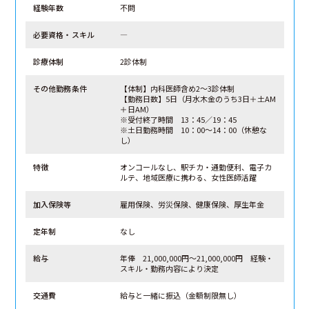
経験年数
不問
必要資格・スキル
―
診療体制
2診体制
その他勤務条件
【体制】内科医師含め2～3診体制
【勤務日数】5日（月水木金のうち3日＋土AM
＋日AM）
※受付終了時間 13：45／19：45
※土日勤務時間 10：00～14：00（休憩な
し）
特徴
オンコールなし、駅チカ・通勤便利、電子カ
ルテ、地域医療に携わる、女性医師活躍
加入保険等
雇用保険、労災保険、健康保険、厚生年金
定年制
なし
給与
年俸 21,000,000円～21,000,000円 経験・
スキル・勤務内容により決定
交通費
給与と一緒に振込（金額制限無し）