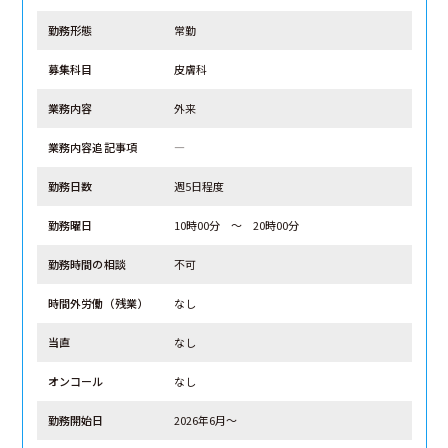
勤務形態
常勤
募集科目
皮膚科
業務内容
外来
業務内容追記事項
―
勤務日数
週5日程度
勤務曜日
10時00分 ～ 20時00分
勤務時間の相談
不可
時間外労働（残業）
なし
当直
なし
オンコール
なし
勤務開始日
2026年6月～