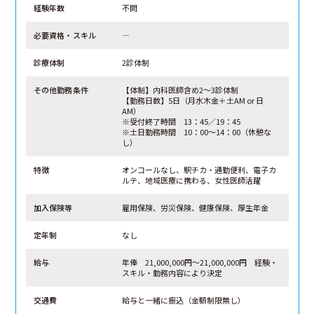
経験年数
不問
必要資格・スキル
―
診療体制
2診体制
その他勤務条件
【体制】内科医師含め2～3診体制
【勤務日数】5日（月水木金＋土AM or 日
AM）
※受付終了時間 13：45／19：45
※土日勤務時間 10：00～14：00（休憩な
し）
特徴
オンコールなし、駅チカ・通勤便利、電子カ
ルテ、地域医療に携わる、女性医師活躍
加入保険等
雇用保険、労災保険、健康保険、厚生年金
定年制
なし
給与
年俸 21,000,000円～21,000,000円 経験・
スキル・勤務内容により決定
交通費
給与と一緒に振込（金額制限無し）