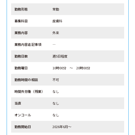
勤務形態
常勤
募集科目
皮膚科
業務内容
外来
業務内容追記事項
―
勤務日数
週5日程度
勤務曜日
10時00分 ～ 20時00分
勤務時間の相談
不可
時間外労働（残業）
なし
当直
なし
オンコール
なし
勤務開始日
2026年6月～