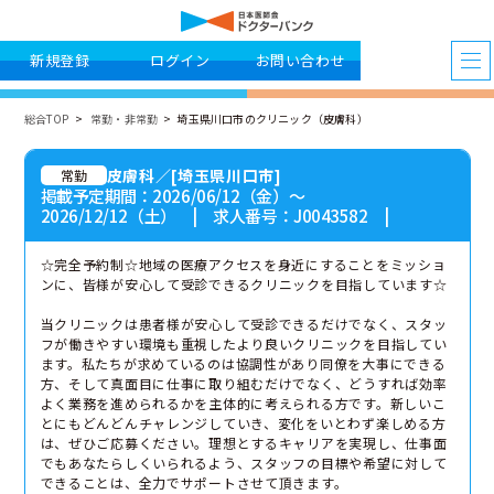
新規登録
ログイン
お問い合わせ
総合TOP
常勤・非常勤
埼玉県川口市のクリニック（皮膚科）
皮膚科／[埼玉県川口市]
常勤
掲載予定期間：2026/06/12（金）〜
2026/12/12（土） | 求人番号：J0043582 |
☆完全予約制☆地域の医療アクセスを身近にすることをミッショ
ンに、皆様が安心して受診できるクリニックを目指しています☆
当クリニックは患者様が安心して受診できるだけでなく、スタッ
フが働きやすい環境も重視したより良いクリニックを目指してい
ます。私たちが求めているのは協調性があり同僚を大事にできる
方、そして真面目に仕事に取り組むだけでなく、どうすれば効率
よく業務を進められるかを主体的に考えられる方です。新しいこ
とにもどんどんチャレンジしていき、変化をいとわず楽しめる方
は、ぜひご応募ください。理想とするキャリアを実現し、仕事面
でもあなたらしくいられるよう、スタッフの目標や希望に対して
できることは、全力でサポートさせて頂きます。