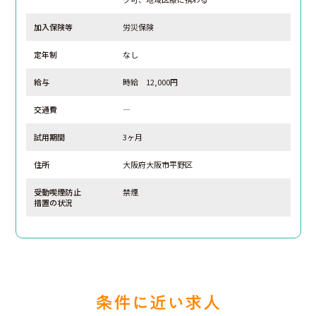
加入保険等
労災保険
定年制
なし
給与
時給 12,000円
交通費
―
試用期間
3ヶ月
住所
大阪府大阪市平野区
受動喫煙防止
禁煙
措置の状況