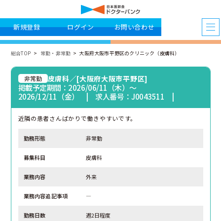
新規登録
ログイン
お問い合わせ
総合TOP
常勤・非常勤
大阪府大阪市平野区のクリニック（皮膚科）
皮膚科／[大阪府大阪市平野区]
非常勤
掲載予定期間：2026/06/11（木）〜
2026/12/11（金） | 求人番号：J0043511 |
近隣の患者さんばかりで働きやすいです。
勤務形態
非常勤
募集科目
皮膚科
業務内容
外来
業務内容追記事項
―
勤務日数
週2日程度