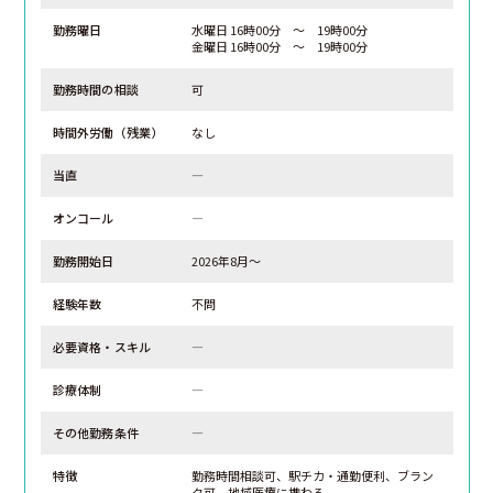
勤務曜日
水曜日 16時00分 ～ 19時00分
金曜日 16時00分 ～ 19時00分
勤務時間の相談
可
時間外労働（残業）
なし
当直
―
オンコール
―
勤務開始日
2026年8月～
経験年数
不問
必要資格・スキル
―
診療体制
―
その他勤務条件
―
特徴
勤務時間相談可、駅チカ・通勤便利、ブラン
ク可、地域医療に携わる