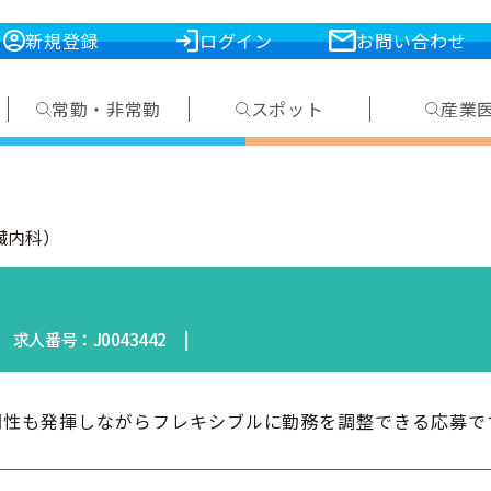
新規登録
ログイン
お問い合わせ
常勤・非常勤
スポット
産業
臓内科）
]
| 求人番号：J0043442 |
性も発揮しながらフレキシブルに勤務を調整できる応募で