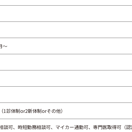
6月～
（1診体制or2新体制orその他）
相談可、時短勤務相談可、マイカー通勤可、専門医取得可（認