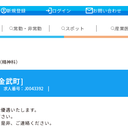
新規登録
ログイン
お問い合わせ
常勤・非常勤
スポット
産業
（精神科）
金武町]
| 求人番号：J0043392 |
は優遇いたします。
ださい。
、是非、ご連絡ください。