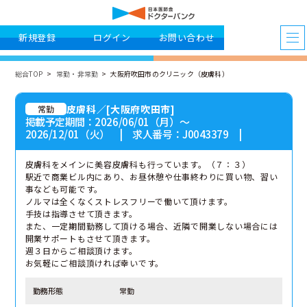
新規登録
ログイン
お問い合わせ
総合TOP
常勤・非常勤
大阪府吹田市のクリニック（皮膚科）
皮膚科／[大阪府吹田市]
常勤
掲載予定期間：2026/06/01（月）〜
2026/12/01（火） | 求人番号：J0043379 |
皮膚科をメインに美容皮膚科も行っています。（７：３）
駅近で商業ビル内にあり、お昼休憩や仕事終わりに買い物、習い
事なども可能です。
ノルマは全くなくストレスフリーで働いて頂けます。
手技は指導させて頂きます。
また、一定期間勤務して頂ける場合、近隣で開業しない場合には
開業サポートもさせて頂きます。
週３日からご相談頂けます。
お気軽にご相談頂ければ幸いです。
勤務形態
常勤