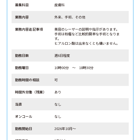
募集科目
皮膚科
業務内容
外来、手術、その他
業務内容追記事項
美容のレーザーの説明や指示があります。
手術は粉瘤など比較的簡単な手術となりま
す。
ヒアルロン酸は出来なくとも構いません。
勤務日数
週6日程度
勤務曜日
10時00分 ～ 18時30分
勤務時間の相談
可
時間外労働（残業）
あり
当直
なし
オンコール
なし
勤務開始日
2026年10月～