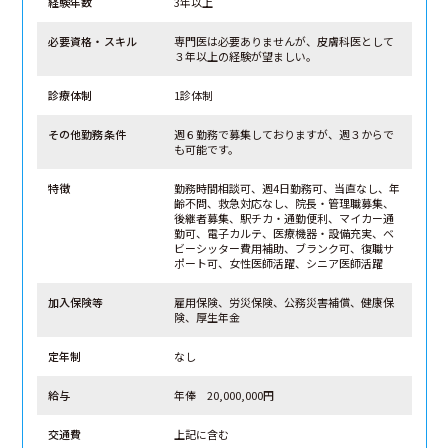
経験年数
3年以上
必要資格・スキル
専門医は必要ありませんが、皮膚科医として
３年以上の経験が望ましい。
診療体制
1診体制
その他勤務条件
週６勤務で募集しておりますが、週３からで
も可能です。
特徴
勤務時間相談可、週4日勤務可、当直なし、年
齢不問、救急対応なし、院長・管理職募集、
後継者募集、駅チカ・通勤便利、マイカー通
勤可、電子カルテ、医療機器・設備充実、ベ
ビーシッター費用補助、ブランク可、復職サ
ポート可、女性医師活躍、シニア医師活躍
加入保険等
雇用保険、労災保険、公務災害補償、健康保
険、厚生年金
定年制
なし
給与
年俸 20,000,000円
交通費
上記に含む