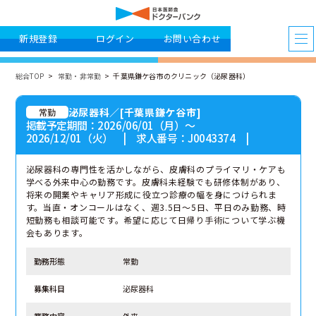
新規登録
ログイン
お問い合わせ
総合TOP
常勤・非常勤
千葉県鎌ケ谷市のクリニック（泌尿器科）
泌尿器科／[千葉県鎌ケ谷市]
常勤
掲載予定期間：2026/06/01（月）〜
2026/12/01（火） | 求人番号：J0043374 |
泌尿器科の専門性を活かしながら、皮膚科のプライマリ・ケアも
学べる外来中心の勤務です。皮膚科未経験でも研修体制があり、
将来の開業やキャリア形成に役立つ診療の幅を身につけられま
す。当直・オンコールはなく、週3.5日〜5日、平日のみ勤務、時
短勤務も相談可能です。希望に応じて日帰り手術について学ぶ機
会もあります。
勤務形態
常勤
募集科目
泌尿器科
業務内容
外来