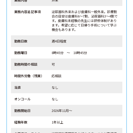
業務内容追記事項
泌尿器科外来および皮膚科一般外来。診療割
合の目安は皮膚科6〜7割、泌尿器科3〜4割で
す。皮膚科未経験の先生には研修体制があり
ます。希望に応じて日帰り手術について学ぶ
機会もあります。
勤務日数
週4日程度
勤務曜日
8時45分 ～ 18時45分
勤務時間の相談
可
時間外労働（残業）
応相談
当直
なし
オンコール
なし
勤務開始日
2026年11月～
経験年数
1年以上