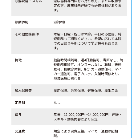
必要資格・スキル
泌尿器科専門医をお持ちの方、または取得予
定の方。皮膚科未経験でも研修体制がありま
す。
診療体制
2診体制
その他勤務条件
木曜・日曜・祝日は休診。平日のみ勤務、時
短勤務もご相談ください。希望に応じて本院
での日帰り手術について学ぶ機会もありま
す。
特徴
勤務時間相談可、週4日勤務可、当直なし、時
短勤務相談可、オンコールなし、転科／未経
験可、複数診体制、駅チカ・通勤便利、マイ
カー通勤可、電子カルテ、入職時研修あり、
地域医療に携わる
加入保険等
雇用保険、労災保険、健康保険、厚生年金
定年制
なし
給与
年俸 12,000,000円～14,000,000円 経験・
スキル・勤務内容により決定
交通費
規定により実費支給。マイカー通勤は応相
談。