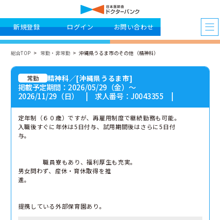
新規登録
ログイン
お問い合わせ
総合TOP
常勤・非常勤
沖縄県うるま市のその他（精神科）
精神科／[沖縄県うるま市]
常勤
掲載予定期間：2026/05/29（金）〜
2026/11/29（日） | 求人番号：J0043355 |
定年制（６０歳）ですが、再雇用制度で継続勤務も可能。
入職後すぐに年休は5日付与、試用期間後はさらに5日付
与。
職員寮もあり、福利厚生も充実。
男女問わず、産休・育休取得を推
進。
提携している外部保育園あり。