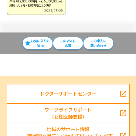
年俸 ¥12,000,000
円
～¥15,000,000
円
経験・スキル・勤務内容により決定
2026/05/29
お気に入りに
この求⼈に
この求人に
追加
応募
問い合わせ
ドクターサポートセンター
ワークライフサポート
（女性医師支援）
地域のサポート情報
（医師偏在是正に向けた広域マッチング事