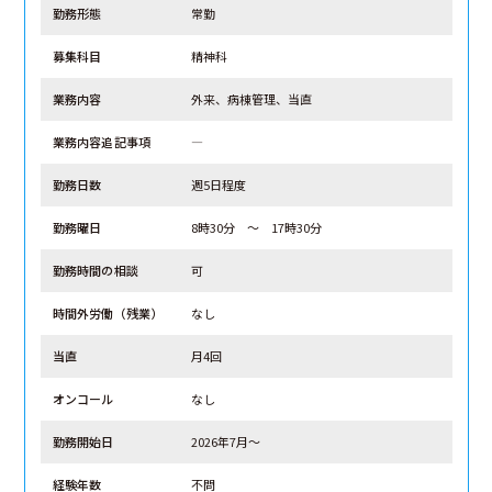
勤務形態
常勤
募集科目
精神科
業務内容
外来、病棟管理、当直
業務内容追記事項
―
勤務日数
週5日程度
勤務曜日
8時30分 ～ 17時30分
勤務時間の相談
可
時間外労働（残業）
なし
当直
月4回
オンコール
なし
勤務開始日
2026年7月～
経験年数
不問