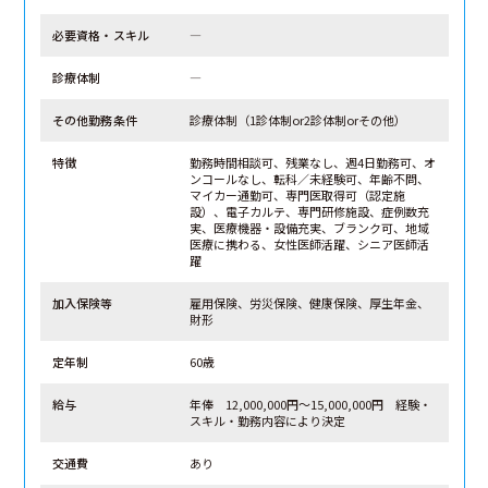
必要資格・スキル
―
診療体制
―
その他勤務条件
診療体制（1診体制or2診体制orその他）
特徴
勤務時間相談可、残業なし、週4日勤務可、オ
ンコールなし、転科／未経験可、年齢不問、
マイカー通勤可、専門医取得可（認定施
設）、電子カルテ、専門研修施設、症例数充
実、医療機器・設備充実、ブランク可、地域
医療に携わる、女性医師活躍、シニア医師活
躍
加入保険等
雇用保険、労災保険、健康保険、厚生年金、
財形
定年制
60歳
給与
年俸 12,000,000円～15,000,000円 経験・
スキル・勤務内容により決定
交通費
あり