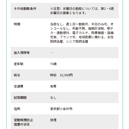
その他勤務条件
※注意）水曜日の勤務については、第2・4週
水曜日の募集となります。
特徴
当直なし、週１日～勤務可、半日のみ可、オ
ンコールなし、年齢不問、複数診体制、駅チ
カ・通勤便利、電子カルテ、医療機器・設備
充実、ブランク可、地域医療に携わる、女性
医師活躍、シニア医師活躍
加入保険等
―
定年制
70歳
給与
時給 10,000円
交通費
実費
試用期間
なし
住所
東京都小金井市
受動喫煙防止
禁煙
措置の状況