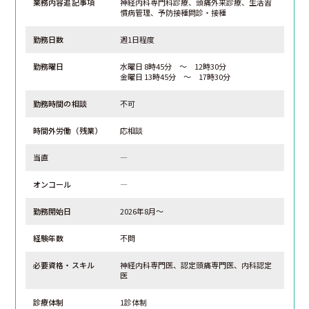
業務内容追記事項
神経内科専門科診療、頭痛外来診療、生活習
慣病管理、予防接種問診・接種
勤務日数
週1日程度
勤務曜日
水曜日 8時45分 ～ 12時30分
金曜日 13時45分 ～ 17時30分
勤務時間の相談
不可
時間外労働（残業）
応相談
当直
―
オンコール
―
勤務開始日
2026年8月～
経験年数
不問
必要資格・スキル
神経内科専門医、認定頭痛専門医、内科認定
医
診療体制
1診体制