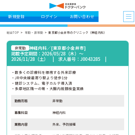
新規登録
ログイン
お問い合わせ
総合TOP
常勤・非常勤
東京都小金井市のクリニック（神経内科）
神経内科／[東京都小金井市]
非常勤
掲載予定期間：2026/05/28（木）〜
2026/11/28（土） | 求人番号：J0043285 |
・数多くの診療科を標榜する外来診療
・JR中央線最寄り駅より徒歩1分
・健診システム、電子カルテ導入済
・多摩地区隋一の胃・大腸内視鏡検査実績
勤務形態
非常勤
募集科目
神経内科
業務内容
外来、予防接種