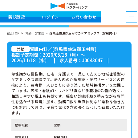
新規登録
ログイン
お問い合わせ
総合TOP
常勤・非常勤
群馬県佐波郡玉村町のケアミックス（腎臓内科）
腎臓内科／[群馬県佐波郡玉村町]
常勤
掲載予定期間：2026/05/18（月）〜
2026/11/18（水） | 求人番号：J0043047 |
急性期から慢性期、在宅・介護まで一貫して支える地域密着型の
ケアミックス病院です。法人内の介護施設・在宅サービスとの連
携により、患者様一人ひとりに寄り添った地域包括ケアを実践し
ています。医師・看護師・リハビリ職など多職種の距離が近く、
相談しやすい風土も特徴です。幅広い診療経験を積みながら専門
性を活かせる環境に加え、勤務日数や当直体制など柔軟な働き方
にも対応しており、子育て世代を含め長く安心して勤務いただけ
ます。
勤務形態
常勤
募集科目
腎臓内科