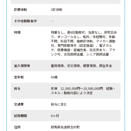
診療体制
2診体制
その他勤務条件
―
特徴
残業なし、週4日勤務可、当直なし、研究日あ
り、オンコールなし、転科／未経験可、年齢
不問、科目不問、複数診体制、マイカー通勤
可、専門医取得可（認定施設）、電子カル
テ、医療機器・設備充実、託児所あり、ブラ
ンク可、女性医師活躍、シニア医師活躍
加入保険等
雇用保険、労災保険、健康保険、厚生年金
定年制
60歳
給与
年俸 12,000,000円～20,000,000円 経験・
スキル・勤務内容により決定
交通費
給与に含む
試用期間
6ヶ月
住所
群馬県佐波郡玉村町