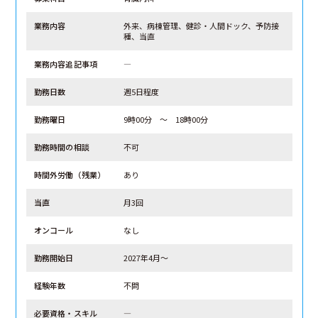
業務内容
外来、病棟管理、健診・人間ドック、予防接
種、当直
業務内容追記事項
―
勤務日数
週5日程度
勤務曜日
9時00分 ～ 18時00分
勤務時間の相談
不可
時間外労働（残業）
あり
当直
月3回
オンコール
なし
勤務開始日
2027年4月～
経験年数
不問
必要資格・スキル
―