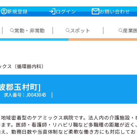
新規登録
ログイン
お問い合わせ
常勤・非常勤
スポット
産業
ックス（循環器内科）
波郡玉村町]
| 求人番号：J0043045 |
る地域密着型のケアミックス病院です。法人内の介護施設・
います。医師・看護師・リハビリ職など多職種の距離が近く
加え、勤務日数や当直体制など柔軟な働き方にも対応してお