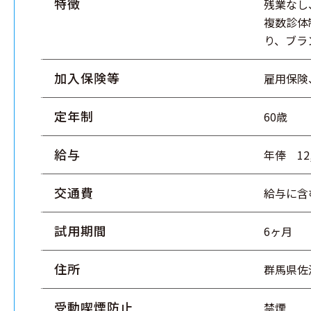
特徴
残業なし
複数診体
り、ブラ
加入保険等
雇用保険
定年制
60歳
給与
年俸 12
交通費
給与に含
試用期間
6ヶ月
住所
群馬県佐
受動喫煙防止
禁煙