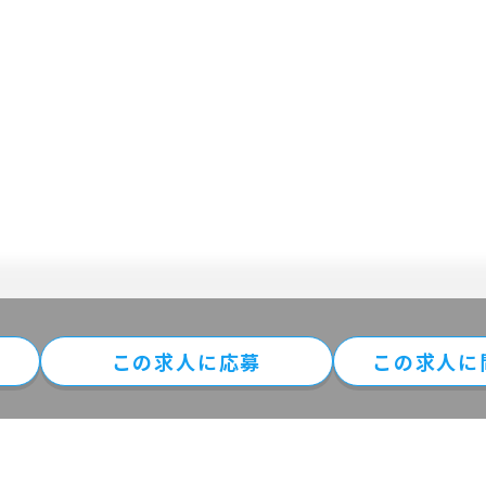
この求⼈に
応募
この求人に