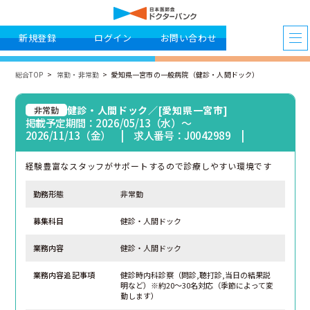
新規登録
ログイン
お問い合わせ
総合TOP
常勤・非常勤
愛知県一宮市の一般病院（健診・人間ドック）
健診・人間ドック／[愛知県一宮市]
非常勤
掲載予定期間：2026/05/13（水）〜
2026/11/13（金） | 求人番号：J0042989 |
経験豊富なスタッフがサポートするので診療しやすい環境です
勤務形態
非常勤
募集科目
健診・人間ドック
業務内容
健診・人間ドック
業務内容追記事項
健診時内科診察（問診,聴打診,当日の結果説
明など）※約20～30名対応（季節によって変
動します）