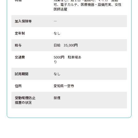
可、電子カルテ、医療機器・設備充実、女性
医師活躍
加入保険等
―
定年制
なし
給与
日給 35,000円
交通費
5000円 駐車場あ
り
試用期間
なし
住所
愛知県一宮市
受動喫煙防止
禁煙
措置の状況