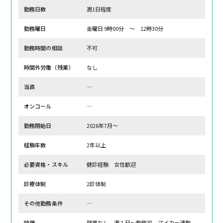
勤務日数
週1日程度
勤務曜日
金曜日 9時00分 ～ 12時30分
勤務時間の相談
不可
時間外労働（残業）
なし
当直
―
オンコール
―
勤務開始日
2026年7月～
経験年数
2年以上
必要資格・スキル
健診経験 女性歓迎
診療体制
2診体制
その他勤務条件
―
特徴
残業なし、週１日～勤務可、マイカー通勤