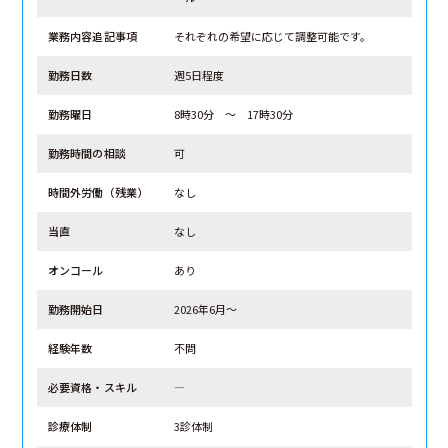
業務内容追記事項
それぞれの希望に応じて調整可能です。
勤務日数
週5日程度
勤務曜日
8時30分 ～ 17時30分
勤務時間の相談
可
時間外労働（残業）
なし
当直
なし
オンコール
あり
勤務開始日
2026年6月～
経験年数
不問
必要資格・スキル
―
診療体制
3診体制