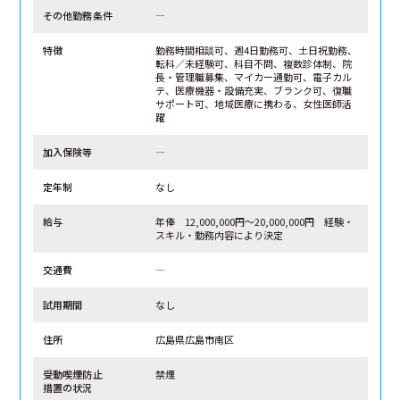
その他勤務条件
―
特徴
勤務時間相談可、週4日勤務可、土日祝勤務、
転科／未経験可、科目不問、複数診体制、院
長・管理職募集、マイカー通勤可、電子カル
テ、医療機器・設備充実、ブランク可、復職
サポート可、地域医療に携わる、女性医師活
躍
加入保険等
―
定年制
なし
給与
年俸 12,000,000円～20,000,000円 経験・
スキル・勤務内容により決定
交通費
―
試用期間
なし
住所
広島県広島市南区
受動喫煙防止
禁煙
措置の状況