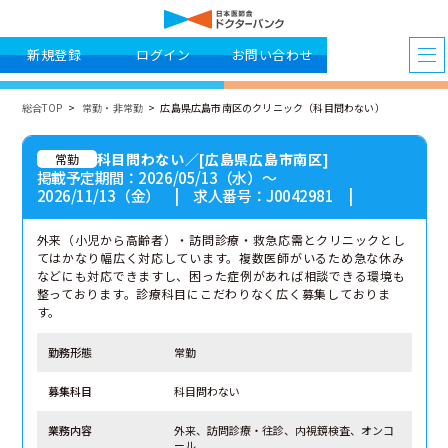
新規登録
ログイン
お問い合わせ
総合TOP
常勤・非常勤
広島県広島市南区のクリニック（科目問わない）
科目問わない／[広島県広島市南区]
常勤
掲載予定期間：2026/05/13（水）〜
2026/11/13（金） | 求人番号：J0042981 |
外来（小児から高齢者）・訪問診療・救急応需とクリニックとし
てはかなり幅広く対応しています。複数医師がいるため急な休み
などにも対応できますし、困った症例があれば相談できる環境も
整っております。診療科目にこだわりなく広く募集しておりま
す。
勤務形態
常勤
募集科目
科目問わない
業務内容
外来、訪問診療・往診、内視鏡検査、オンコ
ール