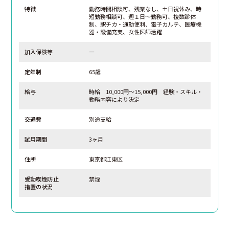
特徴
勤務時間相談可、残業なし、土日祝休み、時
短勤務相談可、週１日～勤務可、複数診体
制、駅チカ・通勤便利、電子カルテ、医療機
器・設備充実、女性医師活躍
加入保険等
―
定年制
65歳
給与
時給 10,000円～15,000円 経験・スキル・
勤務内容により決定
交通費
別途支給
試用期間
3ヶ月
住所
東京都江東区
受動喫煙防止
禁煙
措置の状況