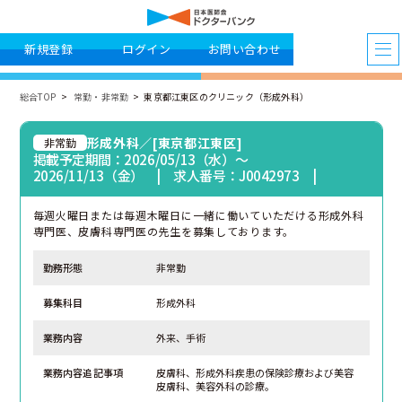
新規登録
ログイン
お問い合わせ
総合TOP
常勤・非常勤
東京都江東区のクリニック（形成外科）
形成外科／[東京都江東区]
非常勤
掲載予定期間：2026/05/13（水）〜
2026/11/13（金） | 求人番号：J0042973 |
毎週火曜日または毎週木曜日に一緒に働いていただける形成外科
専門医、皮膚科専門医の先生を募集しております。
勤務形態
非常勤
募集科目
形成外科
業務内容
外来、手術
業務内容追記事項
皮膚科、形成外科疾患の保険診療および美容
皮膚科、美容外科の診療。