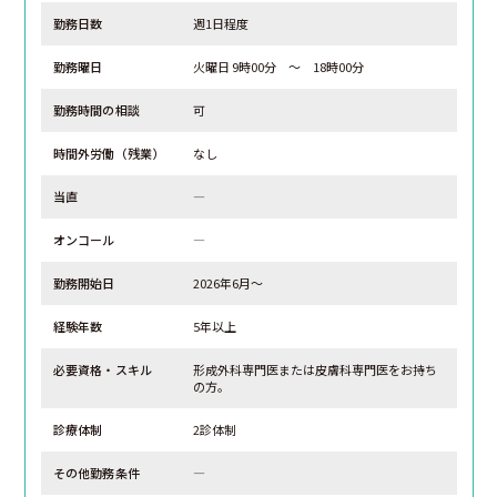
勤務日数
週1日程度
勤務曜日
火曜日 9時00分 ～ 18時00分
勤務時間の相談
可
時間外労働（残業）
なし
当直
―
オンコール
―
勤務開始日
2026年6月～
経験年数
5年以上
必要資格・スキル
形成外科専門医または皮膚科専門医をお持ち
の方。
診療体制
2診体制
その他勤務条件
―