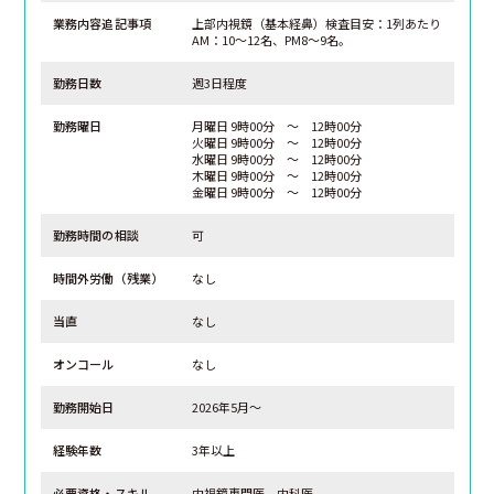
業務内容追記事項
上部内視鏡（基本経鼻）検査目安：1列あたり
AM：10～12名、PM8～9名。
勤務日数
週3日程度
勤務曜日
月曜日 9時00分 ～ 12時00分
火曜日 9時00分 ～ 12時00分
水曜日 9時00分 ～ 12時00分
木曜日 9時00分 ～ 12時00分
金曜日 9時00分 ～ 12時00分
勤務時間の相談
可
時間外労働（残業）
なし
当直
なし
オンコール
なし
勤務開始日
2026年5月～
経験年数
3年以上
必要資格・スキル
内視鏡専門医、内科医