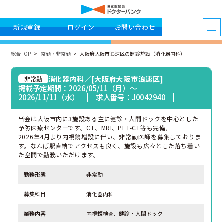
新規登録
ログイン
お問い合わせ
総合TOP
常勤・非常勤
大阪府大阪市浪速区の健診施設（消化器内科）
消化器内科／[大阪府大阪市浪速区]
非常勤
掲載予定期間：2026/05/11（月）〜
2026/11/11（水） | 求人番号：J0042940 |
当会は大阪市内に3施設ある主に健診・人間ドックを中心とした
予防医療センターです。CT、MRI、PET-CT等も完備。
2026年4月より内視鏡増設に伴い、非常勤医師を募集しておりま
す。なんば駅直結でアクセスも良く、施設も広々とした落ち着い
た空間で勤務いただけます。
勤務形態
非常勤
募集科目
消化器内科
業務内容
内視鏡検査、健診・人間ドック