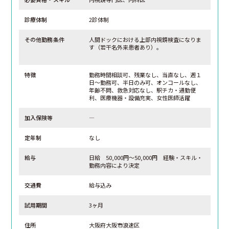
診療体制
2診体制
その他勤務条件
人間ドックにおける上部内視鏡検査になりま
す（若干名外来患者あり）。
特徴
勤務時間相談可、残業なし、当直なし、週１
日～勤務可、半日のみ可、オンコールなし、
年齢不問、救急対応なし、駅チカ・通勤便
利、医療機器・設備充実、女性医師活躍
加入保険等
―
定年制
なし
給与
日給 50,000円～50,000円 経験・スキル・
勤務内容により決定
交通費
給与込み
試用期間
3ヶ月
住所
大阪府大阪市浪速区