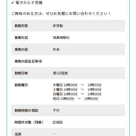
✔ 電子カルテ完備
ご興味のある方は、ぜひお気軽にお問い合わせください！
勤務形態
非常勤
募集科目
耳鼻咽喉科
業務内容
外来
業務内容追記事項
勤務日数
週1日程度
勤務曜日
木曜日 10時00分 ～ 19時30分
土曜日 10時00分 ～ 19時00分
日曜日 10時00分 ～ 19時00分
祝日 10時00分 ～ 19時00分
勤務時間の相談
不可
時間外労働（残業）
応相談
当直
―