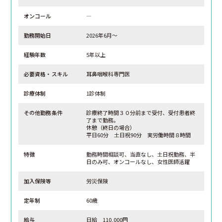
オンコール
―
勤務開始日
2026年6月～
経験年数
5年以上
必要資格・スキル
耳鼻咽喉科専門医
診療体制
1診体制
その他勤務条件
診療終了時間３０分前まで受付、受付患者終
了まで勤務。
休憩（終日の場合）
平日60分 土日祝90分 実労働時間８時間
特徴
勤務時間相談可、当直なし、土日祝勤務、半
日のみ可、オンコールなし、女性医師活躍
加入保険等
労災保険
定年制
60歳
給与
日給 110,000円