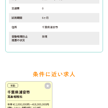
交通費
0
試用期間
6ヶ月
住所
千葉県浦安市
受動喫煙防止
禁煙
措置の状況
常勤
千葉県浦安市
耳鼻咽喉科
年俸 ¥12,000,000
円
～¥18,000,000
円
経験・スキル・勤務内容により決定