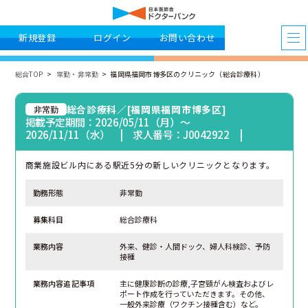
新規登録
ログイン
お問い合わせ
総合TOP
常勤・非常勤
福岡県福岡市博多区のクリニック（総合診療科）
総合診療科／[福岡県福岡市博多区]
非常勤
掲載予定期間：2026/05/11（月）〜
2026/11/11（水） | 求人番号：J0042922 |
商業施設ビル内にある駅近5分の新しいクリニックとなります。
勤務形態
非常勤
募集科目
総合診療科
業務内容
外来、健診・人間ドック、婦人科検診、予防
接種
業務内容追記事項
主に健康診断の診療,子宮頸がん検査およびレ
ポート作成を行っていただきます。その他、
一般外来診療（ワクチン接種含む）など。