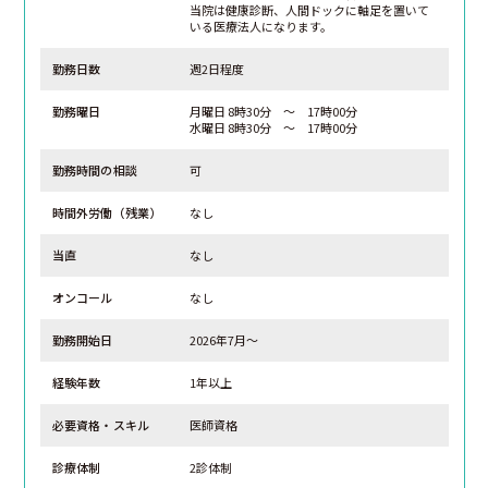
当院は健康診断、人間ドックに軸足を置いて
いる医療法人になります。
勤務日数
週2日程度
勤務曜日
月曜日 8時30分 ～ 17時00分
水曜日 8時30分 ～ 17時00分
勤務時間の相談
可
時間外労働（残業）
なし
当直
なし
オンコール
なし
勤務開始日
2026年7月～
経験年数
1年以上
必要資格・スキル
医師資格
診療体制
2診体制