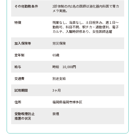
その他勤務条件
2診体制の内1名の医師は消化器内科医で胃カ
メラ実施。
特徴
残業なし、当直なし、土日祝休み、週１日～
勤務可、科目不問、駅チカ・通勤便利、電子
カルテ、入職時研修あり、女性医師活躍
加入保険等
労災保険
定年制
65歳
給与
時給 10,000円
交通費
別途支給
試用期間
3ヶ月
住所
福岡県福岡市博多区
受動喫煙防止
禁煙
措置の状況