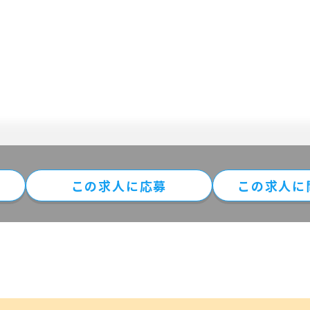
この求⼈に
応募
この求人に