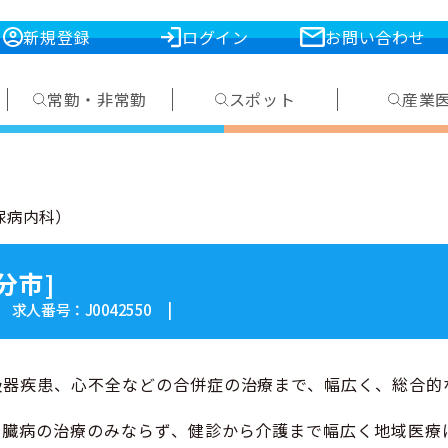
新規登録
ログイン
お問い合わせ
常勤・非常勤
スポット
産業
尿病内科）
分市]
| 求人番号：J0042550 |
吸器疾患、心不全などの合併症の治療まで、幅広く、総合的
腎臓病の治療のみならず、健診から介護まで幅広く地域医療