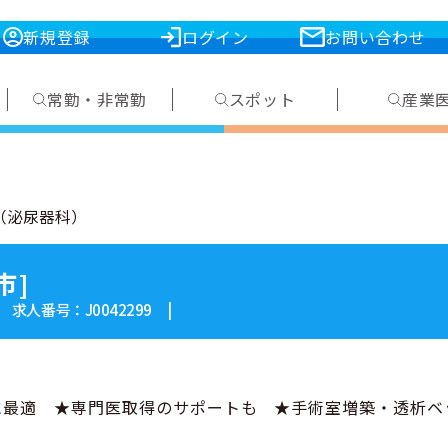
新規登録
ログイン
お問い合わせ
常勤・非常勤
スポット
産業
（泌尿器科）
市]
| 求人番号：J0042299 |
最適 ★専門医取得のサポートも ★手術室増築・透析ベ