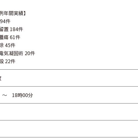
例年間実績】
94件
置 184件
瘍 61件
 45件
電気凝固術 20件
 22件
度
 ～ 18時00分