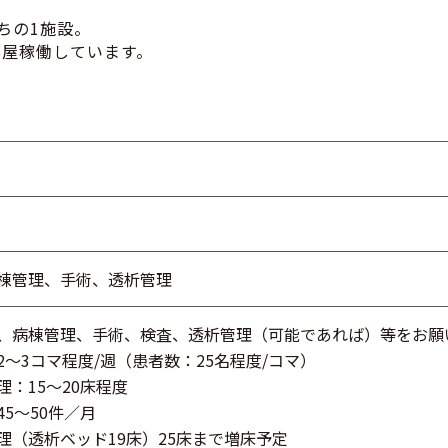
ちの1施設。
部屋稼働しています。
棟管理、手術、透析管理
、病棟管理、手術、検査、透析管理（可能であれば）等をお願
2～3コマ程度/週（患者数：25名程度/コマ）
理：15～20床程度
45～50件／月
理（透析ベッド19床）25床まで増床予定