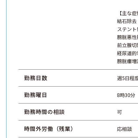
【主な症
結石除去 
ステント留
膀胱悪性腫
前立腺切除
経尿道的
膀胱瘻増設
勤務日数
週5日程
勤務曜日
8時30分
勤務時間の相談
可
時間外労働（残業）
応相談