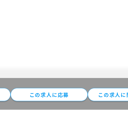
この求⼈に
応募
この求人に