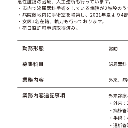
悪性腫瘍の治療、人工透析も行っています。
・市内で泌尿器科手術をしている病院が2施設のう
・病院敷地内に手術室を増築し、2021年夏より4
・女医1名在籍。執刀も行っております。
・宿日直許可申請取得済み。
勤務形態
常勤
募集科目
泌尿器科
業務内容
外来、病
業務内容追記事項
外来診療
・外来：
・病棟管
・手術：
・透析管