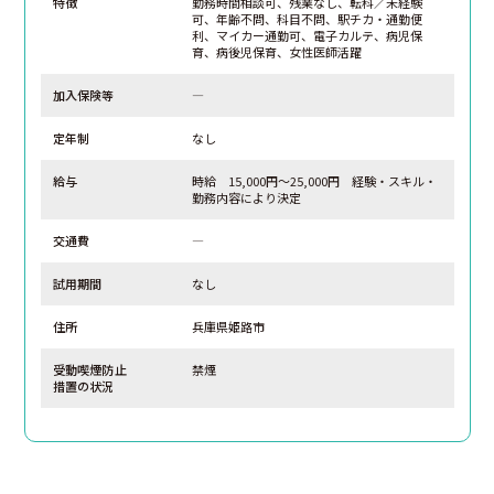
特徴
勤務時間相談可、残業なし、転科／未経験
可、年齢不問、科目不問、駅チカ・通勤便
利、マイカー通勤可、電子カルテ、病児保
育、病後児保育、女性医師活躍
加入保険等
―
定年制
なし
給与
時給 15,000円～25,000円 経験・スキル・
勤務内容により決定
交通費
―
試用期間
なし
住所
兵庫県姫路市
受動喫煙防止
禁煙
措置の状況