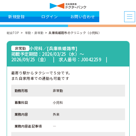
新規登録
ログイン
お問い合わせ
総合TOP
常勤・非常勤
兵庫県姫路市のクリニック（小児科）
小児科／[兵庫県姫路市]
非常勤
掲載予定期間：2026/03/25（水）〜
2026/09/25（金） | 求人番号：J0042259 |
最寄り駅からタクシーで５分です。
また自家用車での通勤も可能です
勤務形態
非常勤
募集科目
小児科
業務内容
外来
業務内容追記事項
―