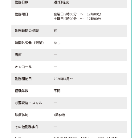
勤務日数
週2日程度
勤務曜日
金曜日 9時00分 ～ 12時00分
土曜日 9時00分 ～ 12時00分
勤務時間の相談
可
時間外労働（残業）
なし
当直
―
オンコール
―
勤務開始日
2026年4月～
経験年数
不問
必要資格・スキル
―
診療体制
1診体制
その他勤務条件
―