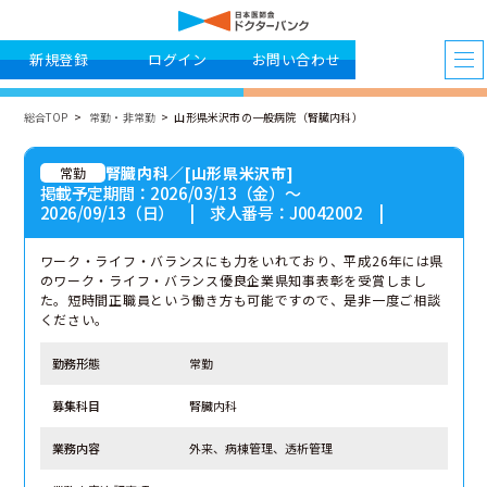
新規登録
ログイン
お問い合わせ
総合TOP
常勤・非常勤
山形県米沢市の一般病院（腎臓内科）
腎臓内科／[山形県米沢市]
常勤
掲載予定期間：2026/03/13（金）〜
2026/09/13（日） | 求人番号：J0042002 |
ワーク・ライフ・バランスにも力をいれており、平成26年には県
のワーク・ライフ・バランス優良企業県知事表彰を受賞しまし
た。短時間正職員という働き方も可能ですので、是非一度ご相談
ください。
勤務形態
常勤
募集科目
腎臓内科
業務内容
外来、病棟管理、透析管理