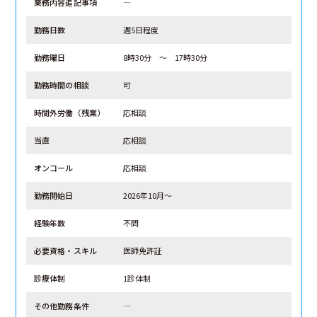
業務内容追記事項
―
勤務日数
週5日程度
勤務曜日
8時30分 ～ 17時30分
勤務時間の相談
可
時間外労働（残業）
応相談
当直
応相談
オンコール
応相談
勤務開始日
2026年10月～
経験年数
不問
必要資格・スキル
医師免許証
診療体制
1診体制
その他勤務条件
―