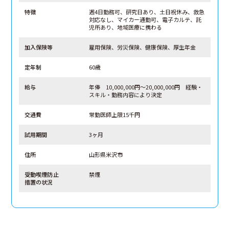
特徴
週4日勤務可、研究日あり、土日祝休み、救急
対応なし、マイカー通勤可、電子カルテ、託
児所あり、地域医療に携わる
加入保険等
雇用保険、労災保険、健康保険、厚生年金
定年制
60歳
給与
年俸 10,000,000円～20,000,000円 経験・
スキル・勤務内容により決定
交通費
常勤医師上限15千円
試用期間
3ヶ月
住所
山形県米沢市
受動喫煙防止
禁煙
措置の状況