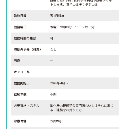
トします。 電子カルテ：デジカル
勤務日数
週1日程度
勤務曜日
木曜日 9時00分 ～ 12時30分
勤務時間の相談
可
時間外労働（残業）
なし
当直
―
オンコール
―
勤務開始日
2026年4月～
経験年数
不問
必要資格・スキル
消化器内視鏡学会専門医ないしはそれに準じ
るご経験をお持ちの方
診療体制
2診体制