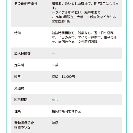
その他勤務条件
和気あいあいとした職場で、開院7年になりま
す。
トライアル勤務歓迎。駐車場あり
2026年3月現在 大学・一般病院などから非
常勤医師4名
特徴
勤務時間相談可、残業なし、週１日～勤務
可、半日のみ可、マイカー通勤可、電子カル
テ、症例数充実、女性医師活躍
加入保険等
―
定年制
60歳
給与
時給 11,000円
交通費
―
試用期間
なし
住所
福岡県福岡市博多区
受動喫煙防止
禁煙
措置の状況