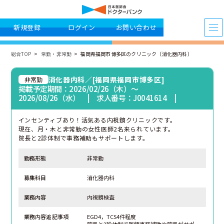
新規登録
ログイン
お問い合わせ
総合TOP
常勤・非常勤
福岡県福岡市博多区のクリニック（消化器内科）
消化器内科／[福岡県福岡市博多区]
非常勤
掲載予定期間：2026/02/26（木）〜
2026/08/26（水） | 求人番号：J0041614 |
インセンティブあり！活気ある内視鏡クリニックです。
現在、月・木と非常勤の女性医師2名来られています。
院長と2診体制で事務補助もサポートします。
勤務形態
非常勤
募集科目
消化器内科
業務内容
内視鏡検査
業務内容追記事項
EGD4，TCS4件程度
院長と2診体制で医師事務補助や院長がサポー