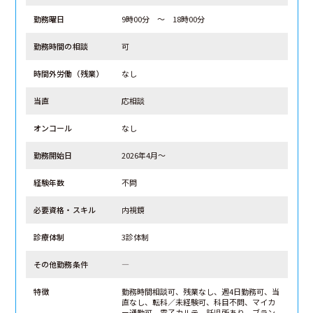
勤務曜日
9時00分 ～ 18時00分
勤務時間の相談
可
時間外労働（残業）
なし
当直
応相談
オンコール
なし
勤務開始日
2026年4月～
経験年数
不問
必要資格・スキル
内視鏡
診療体制
3診体制
その他勤務条件
―
特徴
勤務時間相談可、残業なし、週4日勤務可、当
直なし、転科／未経験可、科目不問、マイカ
ー通勤可、電子カルテ、託児所あり、ブラン