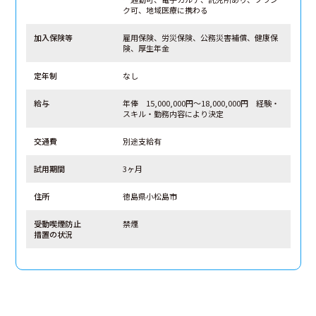
ク可、地域医療に携わる
加入保険等
雇用保険、労災保険、公務災害補償、健康保
険、厚生年金
定年制
なし
給与
年俸 15,000,000円～18,000,000円 経験・
スキル・勤務内容により決定
交通費
別途支給有
試用期間
3ヶ月
住所
徳島県小松島市
受動喫煙防止
禁煙
措置の状況