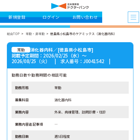
新規登録
ログイン
お問い合わせ
総合TOP
常勤・非常勤
徳島県小松島市のケアミックス（消化器内科）
消化器内科／[徳島県小松島市]
常勤
掲載予定期間：2026/02/25（水）〜
2026/08/25（火） | 求人番号：J0041542 |
勤務日数や勤務時間の相談可能
勤務形態
常勤
募集科目
消化器内科
業務内容
外来、病棟管理、訪問診療・往診
業務内容追記事項
―
勤務日数
週5日程度