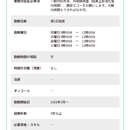
業務内容追記事項
一般内科外来、内視鏡検査（経鼻上部消化管
内視鏡）、腹部エコーをお願いします。大腸
内視鏡もできればなお可。
勤務日数
週1日程度
勤務曜日
月曜日 9時00分 ～ 12時00分
木曜日 9時00分 ～ 12時00分
金曜日 9時00分 ～ 12時00分
土曜日 9時00分 ～ 12時00分
勤務時間の相談
可
時間外労働（残業）
なし
当直
―
オンコール
―
勤務開始日
2026年3月～
経験年数
5年以上
必要資格・スキル
―