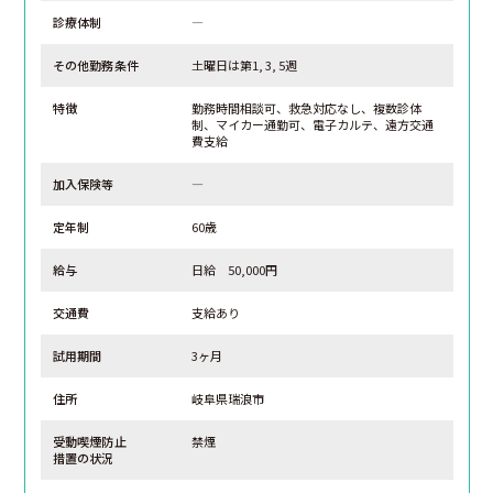
診療体制
―
その他勤務条件
土曜日は第1, 3, 5週
特徴
勤務時間相談可、救急対応なし、複数診体
制、マイカー通勤可、電子カルテ、遠方交通
費支給
加入保険等
―
定年制
60歳
給与
日給 50,000円
交通費
支給あり
試用期間
3ヶ月
住所
岐阜県瑞浪市
受動喫煙防止
禁煙
措置の状況