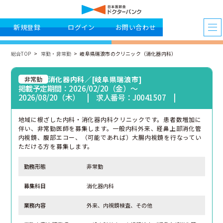
新規登録
ログイン
お問い合わせ
総合TOP
常勤・非常勤
岐阜県瑞浪市のクリニック（消化器内科）
消化器内科／[岐阜県瑞浪市]
非常勤
掲載予定期間：2026/02/20（金）〜
2026/08/20（木） | 求人番号：J0041507 |
地域に根ざした内科・消化器内科クリニックです。患者数増加に
伴い、非常勤医師を募集します。一般内科外来、経鼻上部消化管
内視鏡、腹部エコー、（可能であれば）大腸内視鏡を行なってい
ただける方を募集します。
勤務形態
非常勤
募集科目
消化器内科
業務内容
外来、内視鏡検査、その他