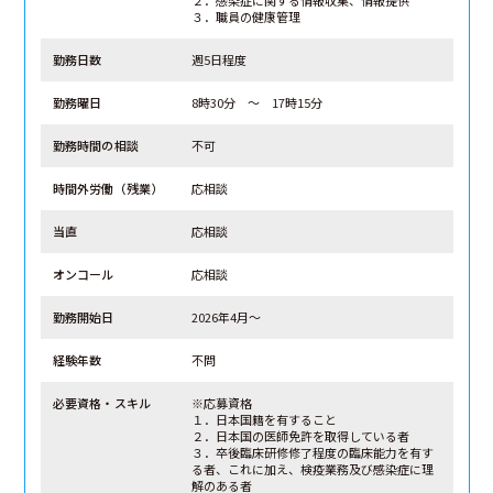
３．職員の健康管理
勤務日数
週5日程度
勤務曜日
8時30分 ～ 17時15分
勤務時間の相談
不可
時間外労働（残業）
応相談
当直
応相談
オンコール
応相談
勤務開始日
2026年4月～
経験年数
不問
必要資格・スキル
※応募資格
１．日本国籍を有すること
２．日本国の医師免許を取得している者
３．卒後臨床研修修了程度の臨床能力を有す
る者、これに加え、検疫業務及び感染症に理
解のある者