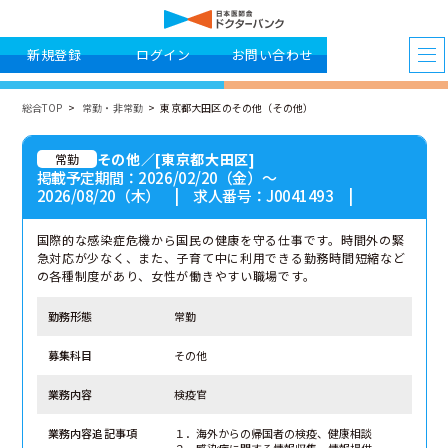
新規登録
ログイン
お問い合わせ
総合TOP
常勤・非常勤
東京都大田区のその他（その他）
その他／[東京都大田区]
常勤
掲載予定期間：2026/02/20（金）〜
2026/08/20（木） | 求人番号：J0041493 |
国際的な感染症危機から国民の健康を守る仕事です。時間外の緊
急対応が少なく、また、子育て中に利用できる勤務時間短縮など
の各種制度があり、女性が働きやすい職場です。
勤務形態
常勤
募集科目
その他
業務内容
検疫官
業務内容追記事項
１．海外からの帰国者の検疫、健康相談
２．感染症に関する情報収集、情報提供