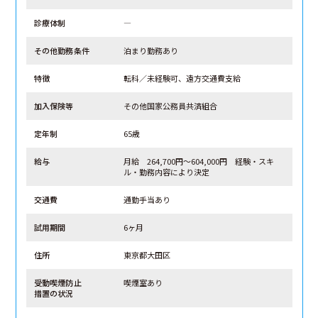
診療体制
―
その他勤務条件
泊まり勤務あり
特徴
転科／未経験可、遠方交通費支給
加入保険等
その他国家公務員共済組合
定年制
65歳
給与
月給 264,700円～604,000円 経験・スキ
ル・勤務内容により決定
交通費
通勤手当あり
試用期間
6ヶ月
住所
東京都大田区
受動喫煙防止
喫煙室あり
措置の状況