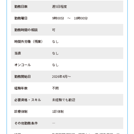
勤務日数
週5日程度
勤務曜日
9時00分 ～ 18時00分
勤務時間の相談
可
時間外労働（残業）
なし
当直
なし
オンコール
なし
勤務開始日
2026年4月～
経験年数
不問
必要資格・スキル
未経験でも歓迎
診療体制
1診体制
その他勤務条件
―