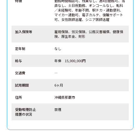
特徴
勤務時間相談可、残業なし、週4日勤務可、当
直なし、土日祝勤務、オンコールなし、転科
／未経験可、年齢不問、駅チカ・通勤便利、
マイカー通勤可、電子カルテ、復職サポート
可、女性医師活躍、シニア医師活躍
加入保険等
雇用保険、労災保険、公務災害補償、健康保
険、厚生年金、財形
定年制
なし
給与
年俸 15,000,000円
交通費
―
試用期間
6ヶ月
住所
沖縄県那覇市
受動喫煙防止
禁煙
措置の状況