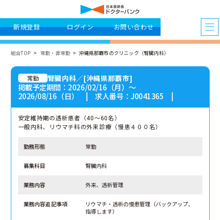
新規登録
ログイン
お問い合わせ
総合TOP
常勤・非常勤
沖縄県那覇市のクリニック（腎臓内科）
腎臓内科／[沖縄県那覇市]
常勤
掲載予定期間：2026/02/16（月）〜
2026/08/16（日） | 求人番号：J0041365 |
安定維持期の透析患者（40～60名）
一般内科、リウマチ科の外来診療（慢患４００名）
勤務形態
常勤
募集科目
腎臓内科
業務内容
外来、透析管理
業務内容追記事項
リウマチ・透析の慢患管理（バックアップ、
指導します）