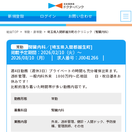
新規登録
ログイン
お問い合わせ
総合TOP
常勤・非常勤
埼玉県入間郡越生町のクリニック（腎臓内科）
腎臓内科／[埼玉県入間郡越生町]
常勤
掲載予定期間：2026/02/10（火）〜
2026/08/10（月） | 求人番号：J0041266 |
週4日勤務（週休3日）プライベートの時間も充分確保出来ます。
透析管理、一般内科外来 1800万円～応相談 日・祝日基本お
休みです！
比較的落ち着いた時間帯が多い勤務内容です。
勤務形態
常勤
募集科目
腎臓内科
業務内容
外来、透析管理、健診・人間ドック、予防接
種、管理医師、その他