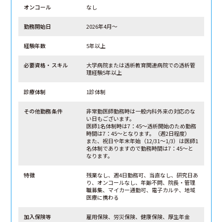
オンコール
なし
勤務開始日
2026年4月～
経験年数
5年以上
必要資格・スキル
大学病院または透析教育関連病院での透析管
理経験5年以上
診療体制
1診体制
その他勤務条件
非常勤医師勤務時は一般内科外来の対応のな
い日もございます。
医師1名体制時は7：45～透析開始のため勤務
時間は7：45～となります。（週2日程度）
また、祝日や年末年始（12/31～1/3）は医師1
名体制でありますので勤務時間は7：45～と
なります。
特徴
残業なし、週4日勤務可、当直なし、研究日あ
り、オンコールなし、年齢不問、院長・管理
職募集、マイカー通勤可、電子カルテ、地域
医療に携わる
加入保険等
雇用保険、労災保険、健康保険、厚生年金