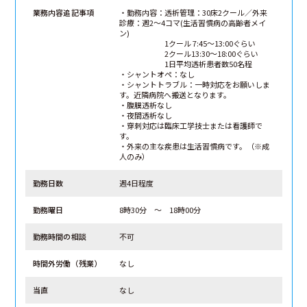
業務内容追記事項
・勤務内容：透析管理：30床2クール／外来
診療：週2～4コマ(生活習慣病の高齢者メイ
ン)
1クール 7:45～13:00ぐらい
2クール13:30～18:00ぐらい
1日平均透析患者数50名程
・シャントオペ：なし
・シャントトラブル：一時対応をお願いしま
す。近隣病院へ搬送となります。
・腹膜透析なし
・夜間透析なし
・穿刺対応は臨床工学技士または看護師で
す。
・外来の主な疾患は生活習慣病です。（※成
人のみ）
勤務日数
週4日程度
勤務曜日
8時30分 ～ 18時00分
勤務時間の相談
不可
時間外労働（残業）
なし
当直
なし