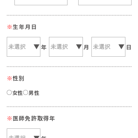
※
生年月日
年
月
日
※
性別
女性
男性
※
医師免許取得年