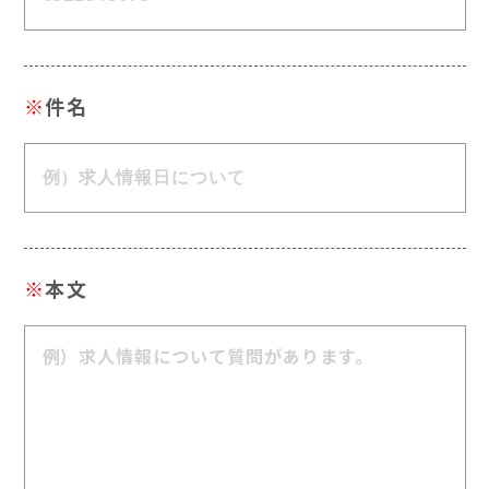
※
件名
※
本文