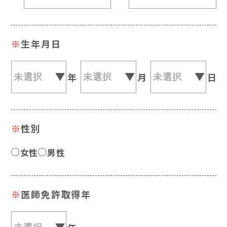
※
生年月日
年
月
日
※
性別
女性
男性
※
医師免許取得年