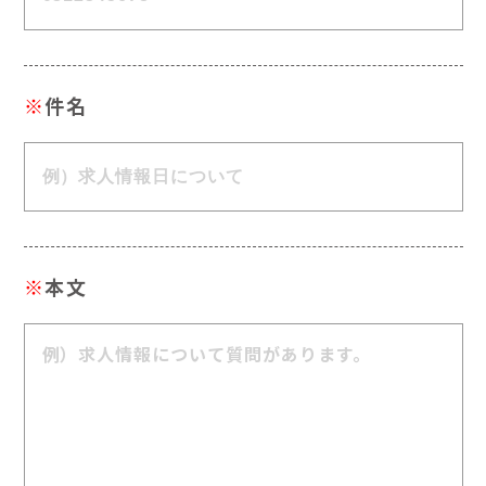
※
件名
※
本文