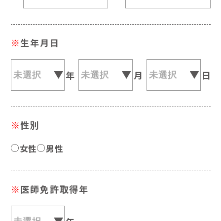
※
生年月日
年
月
日
※
性別
女性
男性
※
医師免許取得年