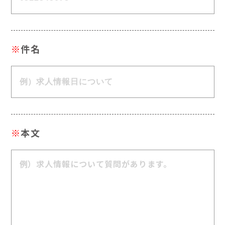
※
件名
※
本文