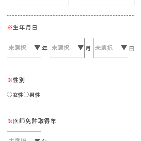
※
生年月日
年
月
日
※
性別
女性
男性
※
医師免許取得年