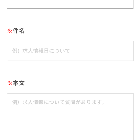
※
件名
※
本文