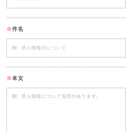
※
件名
※
本文