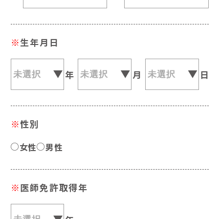
※
生年月日
年
月
日
※
性別
女性
男性
※
医師免許取得年