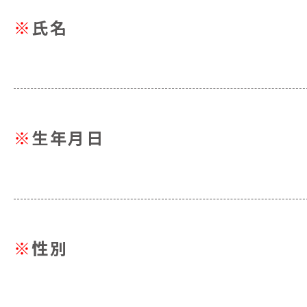
※
氏名
※
生年月日
※
性別