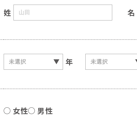
姓
名
年
女性
男性