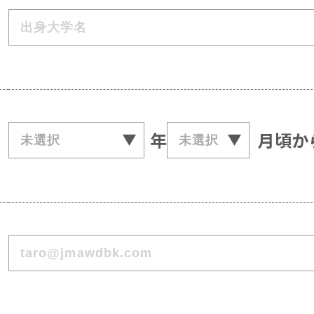
年
月頃か