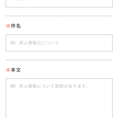
※
件名
※
本文