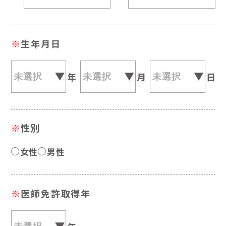
※
生年月日
年
月
日
※
性別
女性
男性
※
医師免許取得年