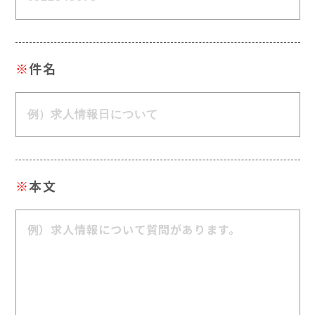
※
件名
※
本文