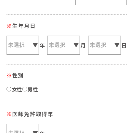
※
生年月日
年
月
日
※
性別
女性
男性
※
医師免許取得年