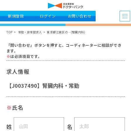
新規登録
ログイン
お問い合わせ
TOP
常勤・非常勤求人
東京都江東区の―(腎臓内科)
「問い合わせ」ボタンを押すと、コーディネーターに相談ができ
ます。
※
は必須項目です。
求人情報
【J0037490】腎臓内科・常勤
※
氏名
姓
名