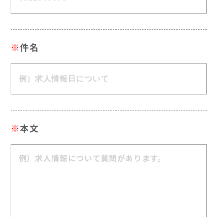
※
件名
※
本文