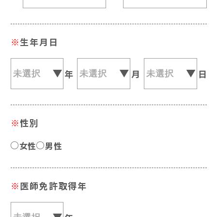
※
生年月日
年
月
日
※
性別
女性
男性
※
医師免許取得年