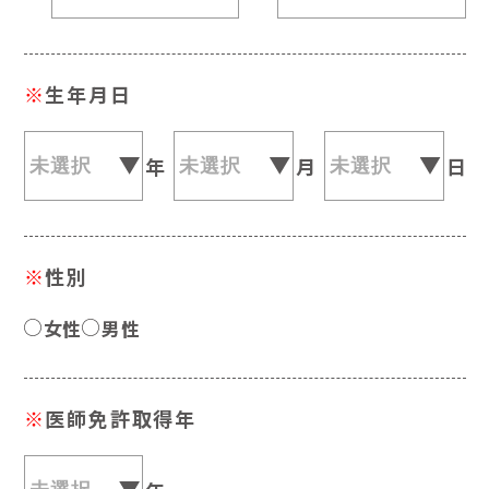
※
生年月日
年
月
日
※
性別
女性
男性
※
医師免許取得年