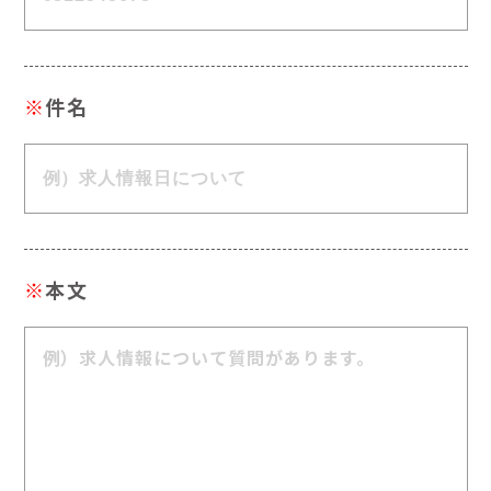
※
件名
※
本文