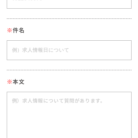
※
件名
※
本文