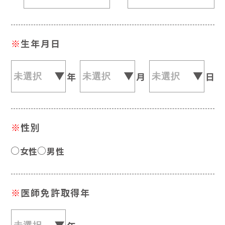
※
生年月日
年
月
日
※
性別
女性
男性
※
医師免許取得年