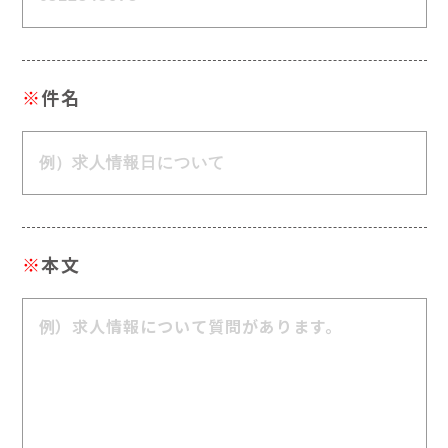
※
件名
※
本文