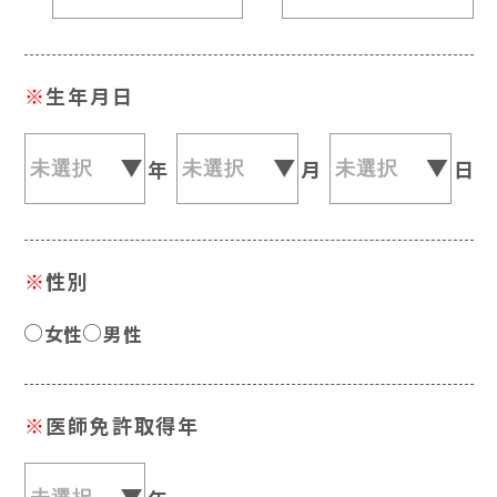
※
生年月日
年
月
日
※
性別
女性
男性
※
医師免許取得年