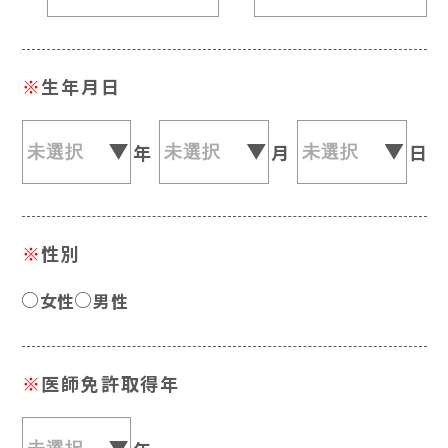
※
生年月日
年
月
日
※
性別
女性
男性
※
医師免許取得年