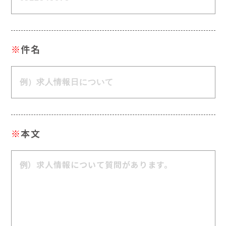
※
件名
※
本文