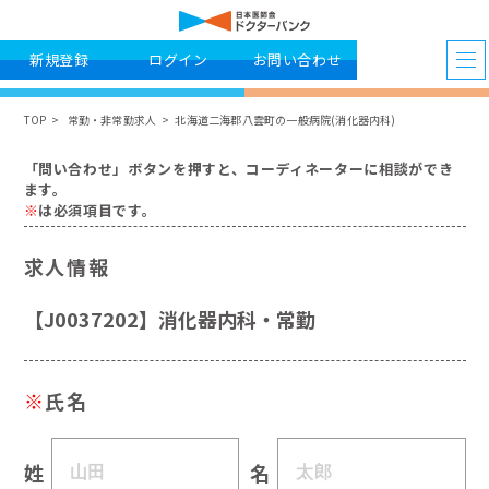
新規登録
ログイン
お問い合わせ
TOP
常勤・非常勤求人
北海道二海郡八雲町の一般病院(消化器内科)
「問い合わせ」ボタンを押すと、コーディネーターに相談ができ
ます。
※
は必須項目です。
求人情報
【J0037202】消化器内科・常勤
※
氏名
姓
名