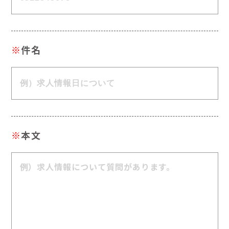
※
件名
※
本文