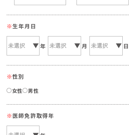
※
生年月日
年
月
日
※
性別
女性
男性
※
医師免許取得年