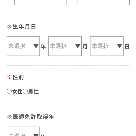
※
生年月日
年
月
日
※
性別
女性
男性
※
医師免許取得年