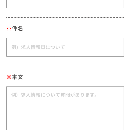
※
件名
※
本文