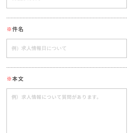
※
件名
※
本文