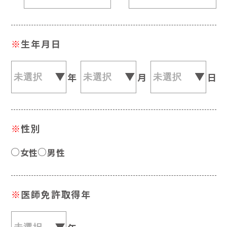
※
生年月日
年
月
日
※
性別
女性
男性
※
医師免許取得年