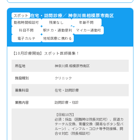
在宅・訪問診療
／
神奈川県相模原市南区
スポット
勤務時間相談可
残業なし
年齢不問
科目不問
駅チカ・通勤便利
マイカー通勤可
電子カルテ
地域医療に携わる
【10月診療開始】スポット医師募集！
所在地
神奈川県 相模原市南区
施設種別
クリニック
募集科⽬
在宅・訪問診療
業務内容
訪問診療・往診
【日給10万】
必須：採血（困難時は院長対応可）、尿道カ
テーテル交換、胃瘻交換（簡易なボタン型バ
ルーン）、インフル・コロナ等予防接種、問
合せ対応（院長相談可）