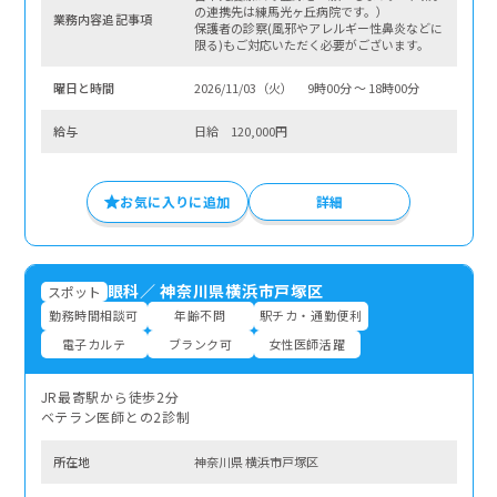
の連携先は練馬光ヶ丘病院です。）
業務内容追記事項
保護者の診察(風邪やアレルギー性鼻炎などに
限る)もご対応いただく必要がございます。
曜⽇と時間
2026/11/03（火） 9時00分 〜 18時00分
給与
日給 120,000円
お気に入りに追加
詳細
眼科
／
神奈川県横浜市戸塚区
スポット
勤務時間相談可
年齢不問
駅チカ・通勤便利
電子カルテ
ブランク可
女性医師活躍
JR最寄駅から徒歩2分
ベテラン医師との2診制
所在地
神奈川県 横浜市戸塚区