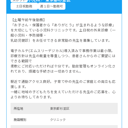
土日祝勤務
週１日～勤務可
【土曜午前午後勤務】
「お子さん・保護者から『ありがとう』が生まれるような診療」
を大切にしている小児科クリニックです。土日祝の外来診療（一
般小児科・予防接種・
乳幼児健診）をお任せできる非常勤の先生を募集しています。
電子カルテ(エムスリーデジカル)導入済みで事務作業は最小限。
診療方針は先生の裁量を尊重しつつ、患者さんからのご要望には
できる範囲で
柔軟にご対応いただければ十分です。勤怠管理もオンライン化さ
れており、煩雑な手続きは一切ありません。
駅近で通勤アクセス良好。子育て中の先生のご家庭との両立も応
援します。
一緒に地域の子どもたちを支えていただける先生のご応募を、心
よりお待ちしております。
所在地
東京都 杉並区
施設種別
クリニック