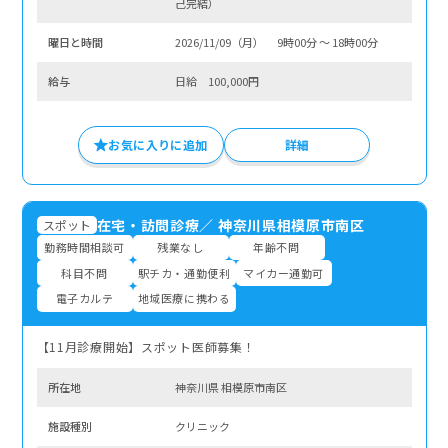
己完結）
曜⽇と時間
2026/11/09（月） 9時00分 〜 18時00分
給与
日給 100,000円
お気に入りに追加
詳細
在宅・訪問診療
／
神奈川県相模原市南区
スポット
勤務時間相談可
残業なし
年齢不問
科目不問
駅チカ・通勤便利
マイカー通勤可
電子カルテ
地域医療に携わる
【11月診療開始】スポット医師募集！
所在地
神奈川県 相模原市南区
施設種別
クリニック