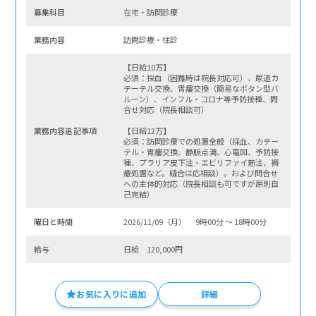
募集科⽬
在宅・訪問診療
業務内容
訪問診療・往診
【日給10万】
必須：採血（困難時は院長対応可）、尿道カ
テーテル交換、胃瘻交換（簡易なボタン型バ
ルーン）、インフル・コロナ等予防接種、問
合せ対応（院長相談可）
業務内容追記事項
【日給12万】
必須：訪問診療での処置全般（採血、カテー
テル・胃瘻交換、静脈点滴、心電図、予防接
種、プラリア皮下注・エビリファイ筋注、褥
瘡処置など。縫合は応相談）。および問合せ
への主体的対応（院長相談も可ですが原則自
己完結）
曜⽇と時間
2026/11/09（月） 9時00分 〜 18時00分
給与
日給 120,000円
お気に入りに追加
詳細