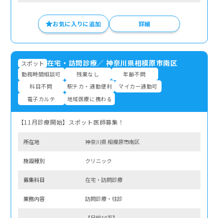
お気に入りに追加
詳細
在宅・訪問診療
／
神奈川県相模原市南区
スポット
勤務時間相談可
残業なし
年齢不問
科目不問
駅チカ・通勤便利
マイカー通勤可
電子カルテ
地域医療に携わる
【11月診療開始】スポット医師募集！
所在地
神奈川県 相模原市南区
施設種別
クリニック
募集科⽬
在宅・訪問診療
業務内容
訪問診療・往診
【日給10万】