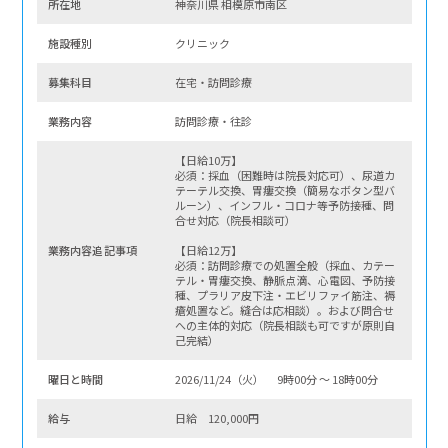
所在地
神奈川県 相模原市南区
施設種別
クリニック
募集科⽬
在宅・訪問診療
業務内容
訪問診療・往診
【日給10万】
必須：採血（困難時は院長対応可）、尿道カ
テーテル交換、胃瘻交換（簡易なボタン型バ
ルーン）、インフル・コロナ等予防接種、問
合せ対応（院長相談可）
業務内容追記事項
【日給12万】
必須：訪問診療での処置全般（採血、カテー
テル・胃瘻交換、静脈点滴、心電図、予防接
種、プラリア皮下注・エビリファイ筋注、褥
瘡処置など。縫合は応相談）。および問合せ
への主体的対応（院長相談も可ですが原則自
己完結）
曜⽇と時間
2026/11/24（火） 9時00分 〜 18時00分
給与
日給 120,000円