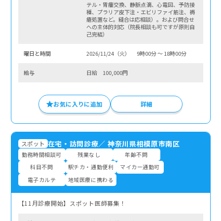
テル・胃瘻交換、静脈点滴、心電図、予防接
種、プラリア皮下注・エビリファイ筋注、褥
瘡処置など。縫合は応相談）。および問合せ
への主体的対応（院長相談も可ですが原則自
己完結）
曜⽇と時間
2026/11/24（火） 9時00分 〜 18時00分
給与
日給 100,000円
お気に入りに追加
詳細
在宅・訪問診療
／
神奈川県相模原市南区
スポット
勤務時間相談可
残業なし
年齢不問
科目不問
駅チカ・通勤便利
マイカー通勤可
電子カルテ
地域医療に携わる
【11月診療開始】スポット医師募集！