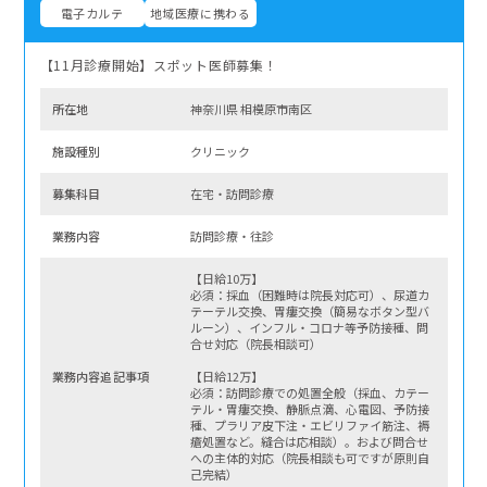
電子カルテ
地域医療に携わる
【11月診療開始】スポット医師募集！
所在地
神奈川県 相模原市南区
施設種別
クリニック
募集科⽬
在宅・訪問診療
業務内容
訪問診療・往診
【日給10万】
必須：採血（困難時は院長対応可）、尿道カ
テーテル交換、胃瘻交換（簡易なボタン型バ
ルーン）、インフル・コロナ等予防接種、問
合せ対応（院長相談可）
業務内容追記事項
【日給12万】
必須：訪問診療での処置全般（採血、カテー
テル・胃瘻交換、静脈点滴、心電図、予防接
種、プラリア皮下注・エビリファイ筋注、褥
瘡処置など。縫合は応相談）。および問合せ
への主体的対応（院長相談も可ですが原則自
己完結）