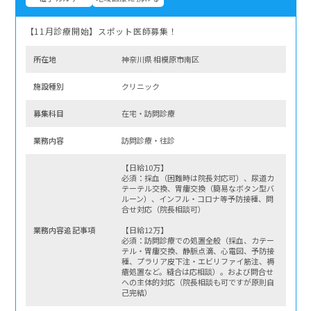
【11月診療開始】スポット医師募集！
所在地
神奈川県 相模原市南区
施設種別
クリニック
募集科⽬
在宅・訪問診療
業務内容
訪問診療・往診
【日給10万】
必須：採血（困難時は院長対応可）、尿道カ
テーテル交換、胃瘻交換（簡易なボタン型バ
ルーン）、インフル・コロナ等予防接種、問
合せ対応（院長相談可）
業務内容追記事項
【日給12万】
必須：訪問診療での処置全般（採血、カテー
テル・胃瘻交換、静脈点滴、心電図、予防接
種、プラリア皮下注・エビリファイ筋注、褥
瘡処置など。縫合は応相談）。および問合せ
への主体的対応（院長相談も可ですが原則自
己完結）