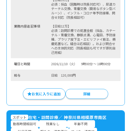
必須：採血（困難時は院長対応可）、尿道カ
テーテル交換、胃瘻交換（簡易なボタン型バ
ルーン）、インフル・コロナ等予防接種、問
合せ対応（院長相談可）
業務内容追記事項
【日給12万】
必須：訪問診療での処置全般（採血、カテー
テル・胃瘻交換、静脈点滴、心電図、予防接
種、プラリア皮下注・エビリファイ筋注、褥
瘡処置など。縫合は応相談）。および問合せ
への主体的対応（院長相談も可ですが原則自
己完結）
曜⽇と時間
2026/11/10（火） 9時00分 〜 18時00分
給与
日給 120,000円
お気に入りに追加
詳細
在宅・訪問診療
／
神奈川県相模原市南区
スポット
勤務時間相談可
残業なし
年齢不問