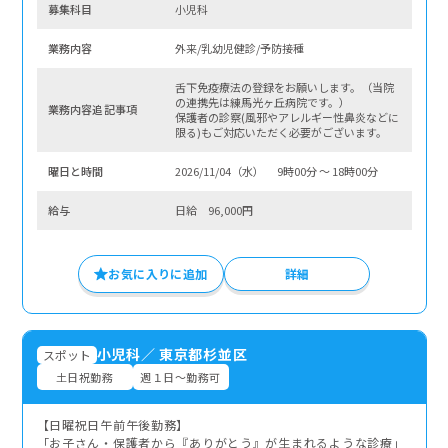
募集科⽬
小児科
業務内容
外来/乳幼児健診/予防接種
舌下免疫療法の登録をお願いします。（当院
の連携先は練馬光ヶ丘病院です。）
業務内容追記事項
保護者の診察(風邪やアレルギー性鼻炎などに
限る)もご対応いただく必要がございます。
曜⽇と時間
2026/11/04（水） 9時00分 〜 18時00分
給与
日給 96,000円
お気に入りに追加
詳細
小児科
／
東京都杉並区
スポット
土日祝勤務
週１日～勤務可
【日曜祝日午前午後勤務】
「お子さん・保護者から『ありがとう』が生まれるような診療」