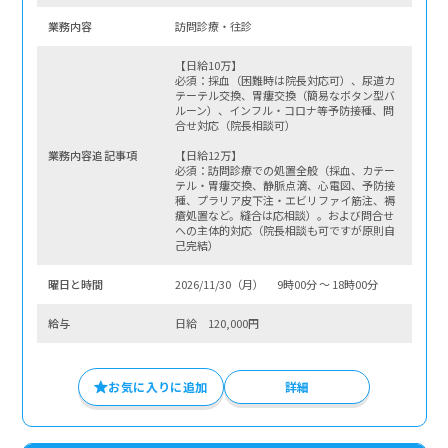
業務内容
訪問診療・往診
【日給10万】
必須：採血（困難時は院長対応可）、尿道カ
テーテル交換、胃瘻交換（簡易なボタン型バ
ルーン）、インフル・コロナ等予防接種、問
合せ対応（院長相談可）
業務内容追記事項
【日給12万】
必須：訪問診療での処置全般（採血、カテー
テル・胃瘻交換、静脈点滴、心電図、予防接
種、プラリア皮下注・エビリファイ筋注、褥
瘡処置など。縫合は応相談）。および問合せ
への主体的対応（院長相談も可ですが原則自
己完結）
曜⽇と時間
2026/11/30（月） 9時00分 〜 18時00分
給与
日給 120,000円
お気に入りに追加
詳細