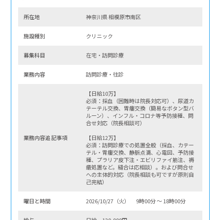
所在地
神奈川県 相模原市南区
施設種別
クリニック
募集科⽬
在宅・訪問診療
業務内容
訪問診療・往診
【日給10万】
必須：採血（困難時は院長対応可）、尿道カ
テーテル交換、胃瘻交換（簡易なボタン型バ
ルーン）、インフル・コロナ等予防接種、問
合せ対応（院長相談可）
業務内容追記事項
【日給12万】
必須：訪問診療での処置全般（採血、カテー
テル・胃瘻交換、静脈点滴、心電図、予防接
種、プラリア皮下注・エビリファイ筋注、褥
瘡処置など。縫合は応相談）。および問合せ
への主体的対応（院長相談も可ですが原則自
己完結）
曜⽇と時間
2026/10/27（火） 9時00分 〜 18時00分