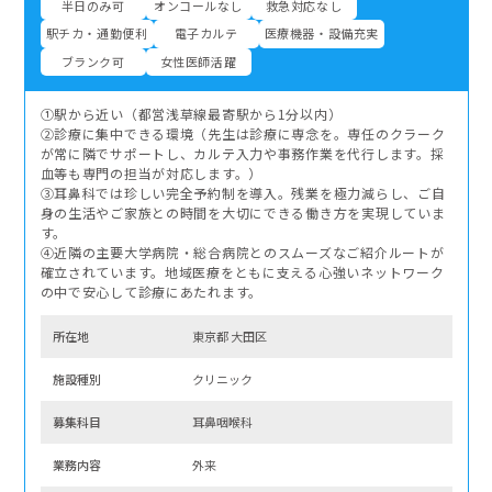
半日のみ可
オンコールなし
救急対応なし
駅チカ・通勤便利
電子カルテ
医療機器・設備充実
ブランク可
女性医師活躍
①駅から近い（都営浅草線最寄駅から1分以内）
②診療に集中できる環境（先生は診療に専念を。専任のクラーク
が常に隣でサポートし、カルテ入力や事務作業を代行します。採
血等も専門の担当が対応します。）
③耳鼻科では珍しい完全予約制を導入。残業を極力減らし、ご自
身の生活やご家族との時間を大切にできる働き方を実現していま
す。
④近隣の主要大学病院・総合病院とのスムーズなご紹介ルートが
確立されています。地域医療をともに支える心強いネットワーク
の中で安心して診療にあたれます。
所在地
東京都 大田区
施設種別
クリニック
募集科⽬
耳鼻咽喉科
業務内容
外来