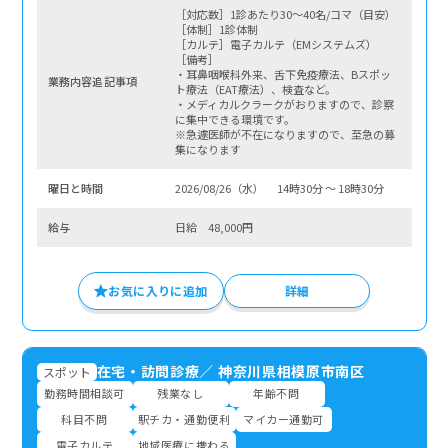
［対応数］1診あたり30〜40名/コマ（目安）
［体制］1診体制
［カルテ］電子カルテ（EMシステムズ）
［備考］
・耳鼻咽喉科外来、舌下免疫療法、Bスポッ
業務内容追記事項
ト療法（EAT療法）、検査など。
・メディカルクラークがおりますので、診察
に集中できる環境です。
※急遽医師が不在になりますので、至急の募
集になります
曜⽇と時間
2026/08/26（水） 14時30分 〜 18時30分
給与
日給 48,000円
お気に入りに追加
詳細
在宅・訪問診療
／
神奈川県相模原市南区
スポット
勤務時間相談可
残業なし
年齢不問
科目不問
駅チカ・通勤便利
マイカー通勤可
電子カルテ
地域医療に携わる