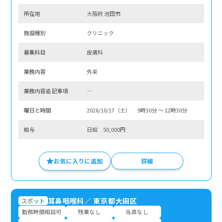
所在地
大阪府 池田市
施設種別
クリニック
募集科⽬
皮膚科
業務内容
外来
業務内容追記事項
―
曜⽇と時間
2026/10/17（土） 9時30分 〜 12時30分
給与
日給 50,000円
お気に入りに追加
詳細
耳鼻咽喉科
／
東京都大田区
スポット
勤務時間相談可
残業なし
当直なし