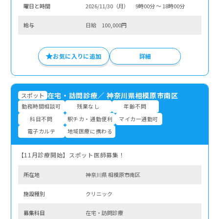
曜⽇と時間
2026/11/30（月） 9時00分 〜 18時00分
給与
日給 100,000円
お気に入りに追加
詳細
在宅・訪問診療
／
神奈川県相模原市南区
スポット
勤務時間相談可
残業なし
年齢不問
科目不問
駅チカ・通勤便利
マイカー通勤可
電子カルテ
地域医療に携わる
【11月診療開始】スポット医師募集！
所在地
神奈川県 相模原市南区
施設種別
クリニック
募集科⽬
在宅・訪問診療