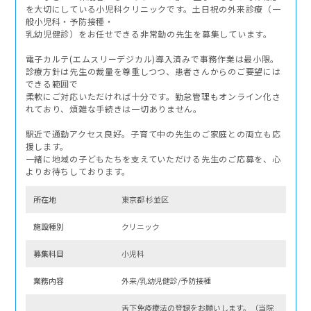
を大切にしている小児科クリニックです。土日祝の外来診療（一
般小児科・予防接種・
乳幼児健診）をお任せできる非常勤の先生を募集しています。
電子カルテ(エムスリーデジカル)導入済みで事務作業は最小限。
診療方針は先生の裁量を尊重しつつ、患者さんからのご要望には
できる範囲で
柔軟にご対応いただければ十分です。勤怠管理もオンライン化さ
れており、煩雑な手続きは一切ありません。
駅近で通勤アクセス良好。子育て中の先生のご家庭との両立も応
援します。
一緒に地域の子どもたちを支えていただける先生のご応募を、心
よりお待ちしております。
所在地
東京都 杉並区
施設種別
クリニック
募集科⽬
小児科
業務内容
外来/乳幼児健診/予防接種
舌下免疫療法の登録をお願いします。（当院