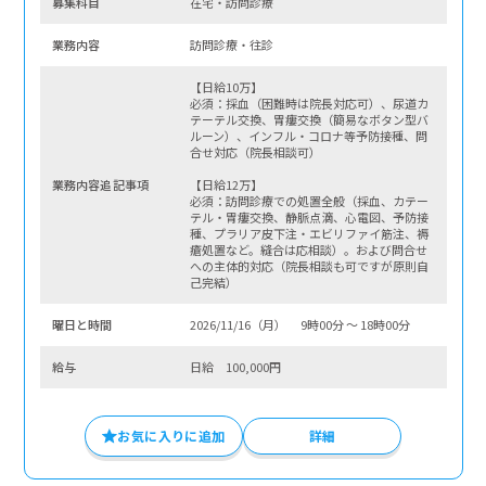
募集科⽬
在宅・訪問診療
業務内容
訪問診療・往診
【日給10万】
必須：採血（困難時は院長対応可）、尿道カ
テーテル交換、胃瘻交換（簡易なボタン型バ
ルーン）、インフル・コロナ等予防接種、問
合せ対応（院長相談可）
業務内容追記事項
【日給12万】
必須：訪問診療での処置全般（採血、カテー
テル・胃瘻交換、静脈点滴、心電図、予防接
種、プラリア皮下注・エビリファイ筋注、褥
瘡処置など。縫合は応相談）。および問合せ
への主体的対応（院長相談も可ですが原則自
己完結）
曜⽇と時間
2026/11/16（月） 9時00分 〜 18時00分
給与
日給 100,000円
お気に入りに追加
詳細