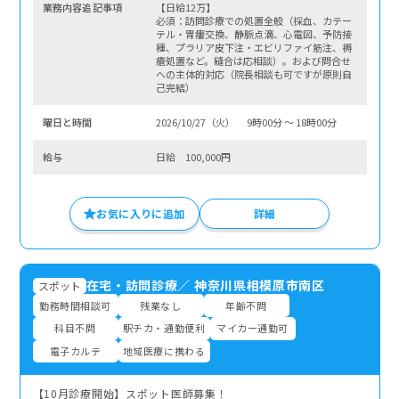
業務内容追記事項
【日給12万】
必須：訪問診療での処置全般（採血、カテー
テル・胃瘻交換、静脈点滴、心電図、予防接
種、プラリア皮下注・エビリファイ筋注、褥
瘡処置など。縫合は応相談）。および問合せ
への主体的対応（院長相談も可ですが原則自
己完結）
曜⽇と時間
2026/10/27（火） 9時00分 〜 18時00分
給与
日給 100,000円
お気に入りに追加
詳細
在宅・訪問診療
／
神奈川県相模原市南区
スポット
勤務時間相談可
残業なし
年齢不問
科目不問
駅チカ・通勤便利
マイカー通勤可
電子カルテ
地域医療に携わる
【10月診療開始】スポット医師募集！