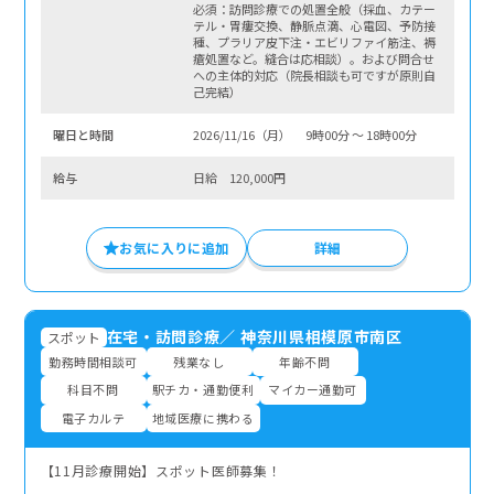
必須：訪問診療での処置全般（採血、カテー
テル・胃瘻交換、静脈点滴、心電図、予防接
種、プラリア皮下注・エビリファイ筋注、褥
瘡処置など。縫合は応相談）。および問合せ
への主体的対応（院長相談も可ですが原則自
己完結）
曜⽇と時間
2026/11/16（月） 9時00分 〜 18時00分
給与
日給 120,000円
お気に入りに追加
詳細
在宅・訪問診療
／
神奈川県相模原市南区
スポット
勤務時間相談可
残業なし
年齢不問
科目不問
駅チカ・通勤便利
マイカー通勤可
電子カルテ
地域医療に携わる
【11月診療開始】スポット医師募集！