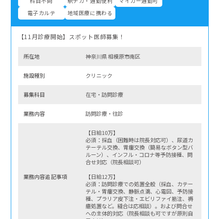
科目不問
駅チカ・通勤便利
マイカー通勤可
電子カルテ
地域医療に携わる
【11月診療開始】スポット医師募集！
所在地
神奈川県 相模原市南区
施設種別
クリニック
募集科⽬
在宅・訪問診療
業務内容
訪問診療・往診
【日給10万】
必須：採血（困難時は院長対応可）、尿道カ
テーテル交換、胃瘻交換（簡易なボタン型バ
ルーン）、インフル・コロナ等予防接種、問
合せ対応（院長相談可）
業務内容追記事項
【日給12万】
必須：訪問診療での処置全般（採血、カテー
テル・胃瘻交換、静脈点滴、心電図、予防接
種、プラリア皮下注・エビリファイ筋注、褥
瘡処置など。縫合は応相談）。および問合せ
への主体的対応（院長相談も可ですが原則自