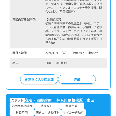
テーテル交換、胃瘻交換（簡易なボタン型バ
ルーン）、インフル・コロナ等予防接種、問
合せ対応（院長相談可）
業務内容追記事項
【日給12万】
必須：訪問診療での処置全般（採血、カテー
テル・胃瘻交換、静脈点滴、心電図、予防接
種、プラリア皮下注・エビリファイ筋注、褥
瘡処置など。縫合は応相談）。および問合せ
への主体的対応（院長相談も可ですが原則自
己完結）
曜⽇と時間
2026/11/17（火） 9時00分 〜 18時00分
給与
日給 100,000円
お気に入りに追加
詳細
在宅・訪問診療
／
神奈川県相模原市南区
スポット
勤務時間相談可
残業なし
年齢不問
科目不問
駅チカ・通勤便利
マイカー通勤可