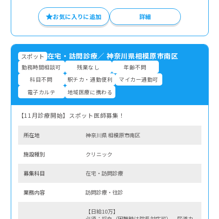
お気に入りに追加
詳細
在宅・訪問診療
／
神奈川県相模原市南区
スポット
勤務時間相談可
残業なし
年齢不問
科目不問
駅チカ・通勤便利
マイカー通勤可
電子カルテ
地域医療に携わる
【11月診療開始】スポット医師募集！
所在地
神奈川県 相模原市南区
施設種別
クリニック
募集科⽬
在宅・訪問診療
業務内容
訪問診療・往診
【日給10万】
必須：採血（困難時は院長対応可）、尿道カ