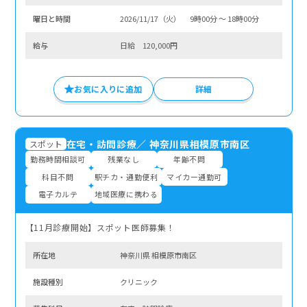
曜⽇と時間
2026/11/17（火） 9時00分 〜 18時00分
給与
日給 120,000円
お気に入りに追加
詳細
在宅・訪問診療
／
神奈川県相模原市南区
スポット
勤務時間相談可
残業なし
年齢不問
科目不問
駅チカ・通勤便利
マイカー通勤可
電子カルテ
地域医療に携わる
【11月診療開始】スポット医師募集！
所在地
神奈川県 相模原市南区
施設種別
クリニック