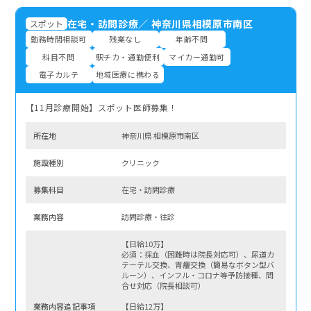
在宅・訪問診療
／
神奈川県相模原市南区
スポット
勤務時間相談可
残業なし
年齢不問
科目不問
駅チカ・通勤便利
マイカー通勤可
電子カルテ
地域医療に携わる
【11月診療開始】スポット医師募集！
所在地
神奈川県 相模原市南区
施設種別
クリニック
募集科⽬
在宅・訪問診療
業務内容
訪問診療・往診
【日給10万】
必須：採血（困難時は院長対応可）、尿道カ
テーテル交換、胃瘻交換（簡易なボタン型バ
ルーン）、インフル・コロナ等予防接種、問
合せ対応（院長相談可）
業務内容追記事項
【日給12万】