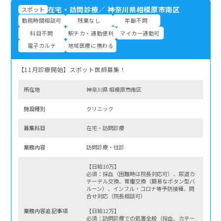
在宅・訪問診療
／
神奈川県相模原市南区
スポット
勤務時間相談可
残業なし
年齢不問
科目不問
駅チカ・通勤便利
マイカー通勤可
電子カルテ
地域医療に携わる
【11月診療開始】スポット医師募集！
所在地
神奈川県 相模原市南区
施設種別
クリニック
募集科⽬
在宅・訪問診療
業務内容
訪問診療・往診
【日給10万】
必須：採血（困難時は院長対応可）、尿道カ
テーテル交換、胃瘻交換（簡易なボタン型バ
ルーン）、インフル・コロナ等予防接種、問
合せ対応（院長相談可）
業務内容追記事項
【日給12万】
必須：訪問診療での処置全般（採血、カテー