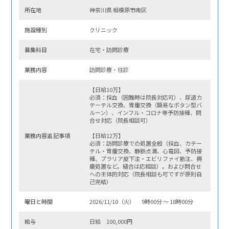
所在地
神奈川県 相模原市南区
施設種別
クリニック
募集科⽬
在宅・訪問診療
業務内容
訪問診療・往診
【日給10万】
必須：採血（困難時は院長対応可）、尿道カ
テーテル交換、胃瘻交換（簡易なボタン型バ
ルーン）、インフル・コロナ等予防接種、問
合せ対応（院長相談可）
業務内容追記事項
【日給12万】
必須：訪問診療での処置全般（採血、カテー
テル・胃瘻交換、静脈点滴、心電図、予防接
種、プラリア皮下注・エビリファイ筋注、褥
瘡処置など。縫合は応相談）。および問合せ
への主体的対応（院長相談も可ですが原則自
己完結）
曜⽇と時間
2026/11/10（火） 9時00分 〜 18時00分
給与
日給 100,000円